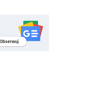
profil
google news
serwisu wroclaw.pl
Obserwuj