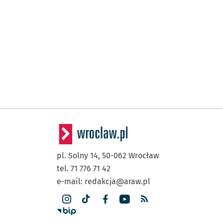
pl. Solny 14,
50-062
Wrocław
tel. 71 776 71 42
e-mail:
redakcja@araw.pl