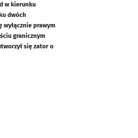
d w kierunku
dku dwóch
ę wyłącznie prawym
jściu granicznym
tworzył się zator o