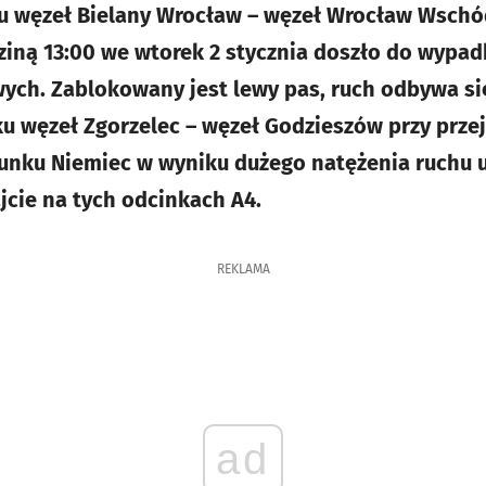
u węzeł Bielany Wrocław – węzeł Wrocław Wschó
ziną 13:00 we wtorek 2 stycznia doszło do wypa
h. Zablokowany jest lewy pas, ruch odbywa si
u węzeł Zgorzelec – węzeł Godzieszów przy prze
unku Niemiec w wyniku dużego natężenia ruchu u
jcie na tych odcinkach A4.
REKLAMA
ad