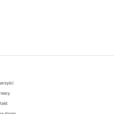
erzyści
rowcy
takt
a strony