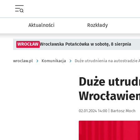
Menu główne portalu wroclaw.pl
Aktualności
Rozkłady
WROCŁAW
Wrocławska Potańcówka w sobotę, 8 sierpnia
wroclaw.pl
Komunikacja
Duże utrudnienia na autostradzie A
Duże utrud
Wrocławiem
Data publikacji:
Autor:
02.01.2024 14:00 |
Bartosz Moch
Kliknij, aby powiększyć