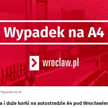
 "Wypadek na A4"
a i duże korki na autostradzie A4 pod Wrocławiem