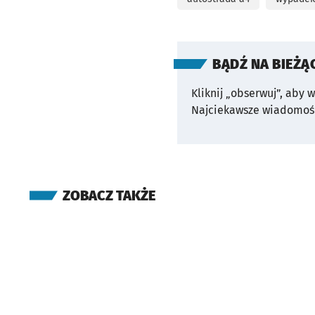
BĄDŹ NA BIEŻĄ
Kliknij „obserwuj”, aby 
Najciekawsze wiadomośc
ZOBACZ TAKŻE