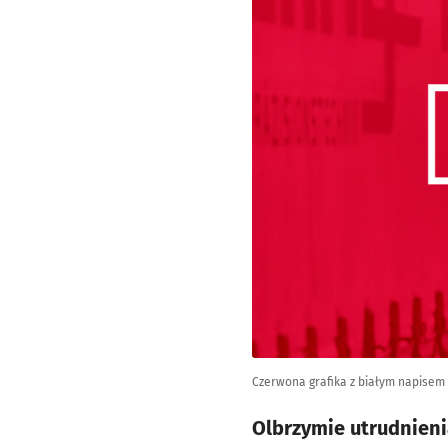
Czerwona grafika z białym napisem
Olbrzymie utrudnieni