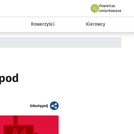
Powietrze
we Wrocławiu
munikacja
umiarkowane
Rowerzyści
Kierowcy
 pod
artykuł
Udostępnij