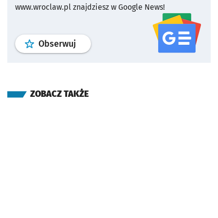
www.wroclaw.pl znajdziesz w Google News!
profil
google news
serwisu wroclaw
Obserwuj
ZOBACZ TAKŻE