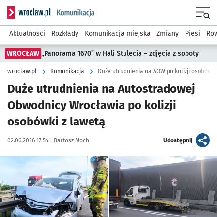
Serwis informacyjny wroclaw.pl podserwis: Komunikacja
Menu
Aktualności
Rozkłady
Komunikacja miejska
Zmiany
Piesi
Row
WROCŁAW
„Panorama 1670” w Hali Stulecia – zdjęcia z soboty
wroclaw.pl
Komunikacja
Duże utrudnienia na AOW po kolizji osobówki
Duże utrudnienia na Autostradowej
Obwodnicy Wrocławia po kolizji
osobówki z lawetą
Data publikacji:
Autor:
artykuł
02.06.2026 17:54 |
Bartosz Moch
Udostępnij
Kliknij, aby powiększyć