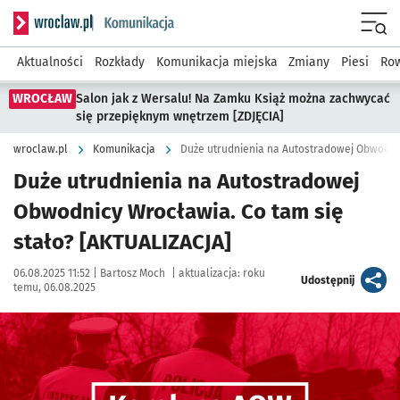
Serwis informacyjny wroclaw.pl podserwis: Komunikacja
Menu
Aktualności
Rozkłady
Komunikacja miejska
Zmiany
Piesi
Row
WROCŁAW
Salon jak z Wersalu! Na Zamku Książ można zachwycać
się przepięknym wnętrzem [ZDJĘCIA]
wroclaw.pl
Komunikacja
Duże utrudnienia na Autostradowej Obwodni
Duże utrudnienia na Autostradowej
Obwodnicy Wrocławia. Co tam się
stało? [AKTUALIZACJA]
Data publikacji:
Autor:
06.08.2025 11:52 |
Bartosz Moch
|
aktualizacja:
roku
artykuł
Udostępnij
temu, 06.08.2025
Kliknij, aby powiększyć