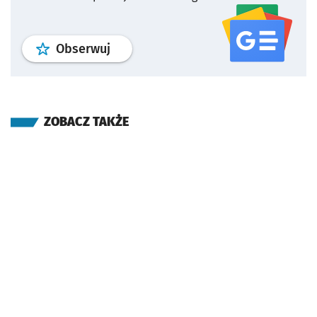
profil
google news
serwisu wroclaw
Obserwuj
ZOBACZ TAKŻE