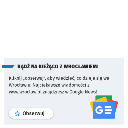
BĄDŹ NA BIEŻĄCO Z WROCŁAWIEM!
Kliknij „obserwuj”, aby wiedzieć, co dzieje się we
Wrocławiu.
Najciekawsze wiadomości z
www.wroclaw.pl znajdziesz w Google News!
profil
google news
serwisu wroclaw
Obserwuj