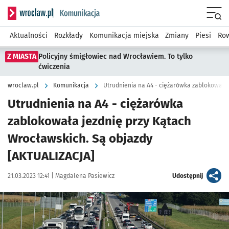
Serwis informacyjny wroclaw.pl podserwis: Komunikacja
Menu
Aktualności
Rozkłady
Komunikacja miejska
Zmiany
Piesi
Row
Z MIASTA
Policyjny śmigłowiec nad Wrocławiem. To tylko
ćwiczenia
wroclaw.pl
Komunikacja
Utrudnienia na A4 - ciężarówka
zablokowała jezdnię przy Kątach
Wrocławskich. Są objazdy
[AKTUALIZACJA]
Data publikacji:
Autor:
artykuł
21.03.2023 12:41 |
Magdalena Pasiewicz
Udostępnij
Kliknij, aby powiększyć