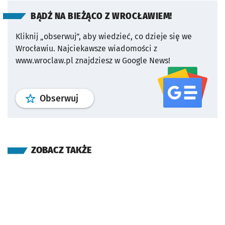
BĄDŹ NA BIEŻĄCO Z WROCŁAWIEM!
Kliknij „obserwuj”, aby wiedzieć, co dzieje się we
Wrocławiu.
Najciekawsze wiadomości z
www.wroclaw.pl znajdziesz w Google News!
profil
google news
serwisu wroclaw
Obserwuj
ZOBACZ TAKŻE