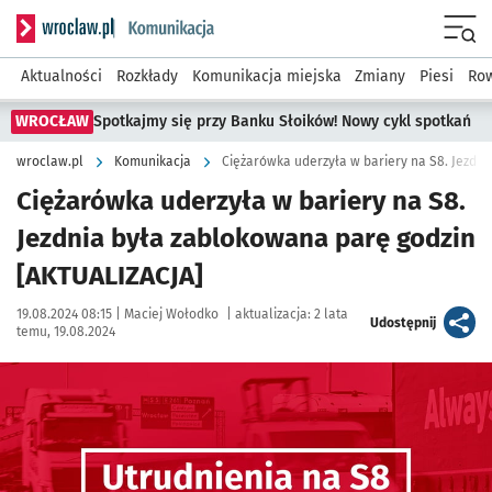
Serwis informacyjny wroclaw.pl podserwis: Komunikacja
Menu
Aktualności
Rozkłady
Komunikacja miejska
Zmiany
Piesi
Row
WROCŁAW
Spotkajmy się przy Banku Słoików! Nowy cykl spotkań
wroclaw.pl
Komunikacja
Ciężarówka uderzyła w bariery na S8.
Jezdnia była zablokowana parę godzin
[AKTUALIZACJA]
Data publikacji:
Autor:
19.08.2024 08:15 |
Maciej Wołodko
|
aktualizacja:
2 lata
artykuł
Udostępnij
temu, 19.08.2024
Kliknij, aby powiększyć