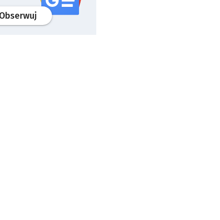
profil
google news
serwisu wroclaw.pl
Obserwuj