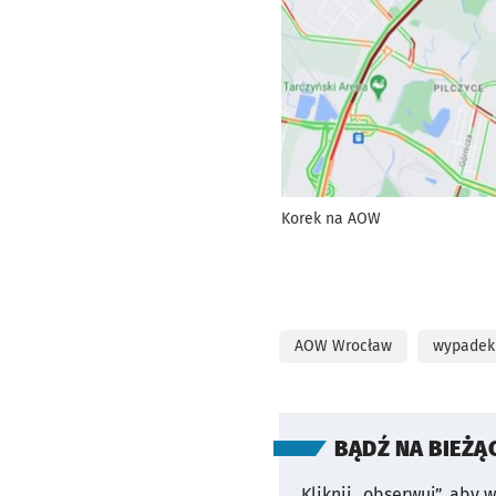
Korek na AOW
AOW Wrocław
wypadek
BĄDŹ NA BIEŻĄ
Kliknij „obserwuj”, aby 