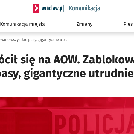
Serwis informacyjny wroclaw.pl podserwis: Ko
Komunikacja miejska
Zmiany
Piesi
Bus przewrócił się na AOW. Zablokowane wszystkie pasy, gigantyczne utrudnienia
ócił się na AOW. Zabloko
pasy, gigantyczne utrudnie