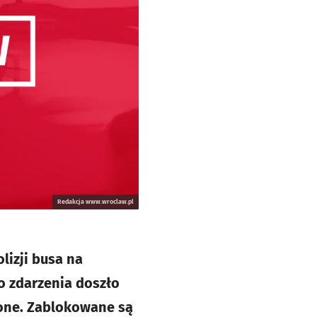
Redakcja www.wroclaw.pl
lizji busa na
o zdarzenia doszło
one. Zablokowane są