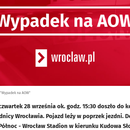
m "Wypadek na AOW"
wartek 28 września ok. godz. 15:30 doszło do ko
icy Wrocławia. Pojazd leży w poprzek jezdni. D
Północ - Wrocław Stadion w kierunku Kudowa Sł