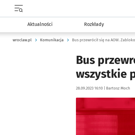
Menu główne portalu wroclaw.pl
Aktualności
Rozkłady
wroclaw.pl
Komunikacja
Bus przewr
wszystkie 
Data publikacji:
Autor:
28.09.2023 16:10 |
Bartosz Moch
Kliknij, aby powiększyć