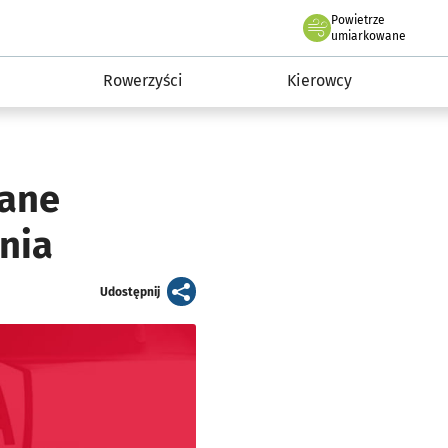
Powietrze
we Wrocławiu
munikacja
umiarkowane
Rowerzyści
Kierowcy
wane
nia
artykuł
Udostępnij