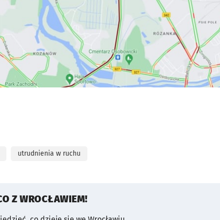
utrudnienia w ruchu
CO Z WROCŁAWIEM!
wiedzieć, co dzieje się we Wrocławiu.