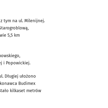
 tym na ul. Milenijnej.
 Starogroblową,
wie 5,5 km
Dmowskiego,
j i Popowickiej.
. Długiej ułożono
wykonawca Budimex
tało kilkaset metrów