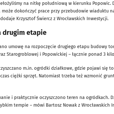
rzełożyliśmy na nitkę południową w kierunku Popowic. 
 może dokończyć prace przy przebudowie wiaduktu n
dodaje Krzysztof Świercz z Wrocławskich Inwestycji.
 drugim etapie
ano umowę na rozpoczęcie drugiego etapu budowy toro
az Starogroblowej i Popowickiej – łącznie ponad 3 kil
czyszczano m.in. ogródki działkowe, gdzie pojawi się to
czas ciężki sprzęt. Natomiast trzeba też wzmonić grunt
owanie i praktycznie oczyszczono teren na ogródkach. 
ybkim tempie – mówi Bartosz Nowak z Wrocławskich In