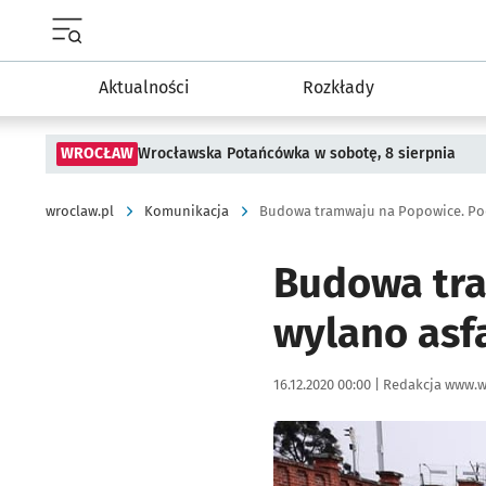
Menu główne portalu wroclaw.pl
Aktualności
Rozkłady
WROCŁAW
Wrocławska Potańcówka w sobotę, 8 sierpnia
wroclaw.pl
Komunikacja
Budowa tramwaju na Popowice. Po
Budowa tr
wylano asf
Data publikacji:
Autor:
16.12.2020 00:00 |
Redakcja www.w
Kliknij, aby powiększyć