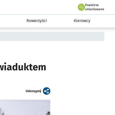
Powietrze
we Wrocławiu
munikacja
umiarkowane
Rowerzyści
Kierowcy
 wiaduktem
artykuł
Udostępnij