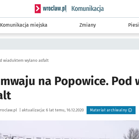
Serwis informacyjny wroclaw.pl podserwis: Ko
Komunikacja miejska
Zmiany
Piesi
d wiaduktem wylano asfalt
amwaju na Popowice. Pod
alt
roclaw.pl
|
aktualizacja:
6 lat temu, 16.12.2020
Materiał archiwalny