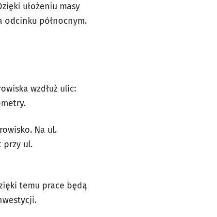
Dzięki ułożeniu masy
a odcinku północnym.
wiska wzdłuż ulic:
ometry.
rowisko. Na ul.
 przy ul.
Dzięki temu prace będą
westycji.