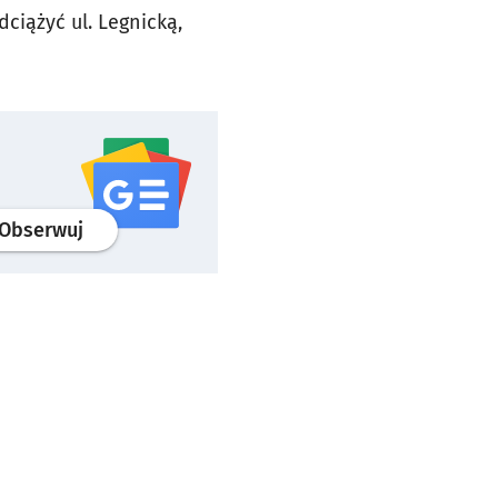
ciążyć ul. Legnicką,
profil
google news
serwisu wroclaw.pl
Obserwuj