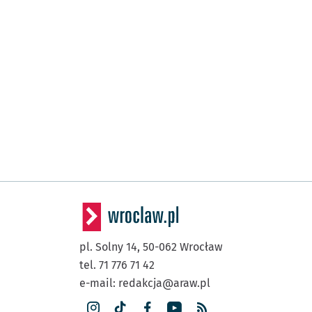
pl. Solny 14,
50-062
Wrocław
tel. 71 776 71 42
e-mail:
redakcja@araw.pl