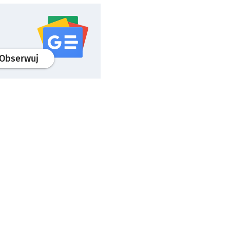
profil
google news
serwisu wroclaw.pl
Obserwuj