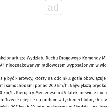
ad
funkcjonariusze Wydziału Ruchu Drogowego Komendy Miej
ę A4 nieoznakowanym radiowozem wyposażonym w wide
 się być kierowcy, którzy na odcinku, gdzie obowiązuje
imi samochodami ponad 200 km/h. Największą prędkoś
0 km/h. Kierujący Mercedesem 46-latek, niewiele mu us
h. Trzecie miejsce na podium w tych niechlubnych za