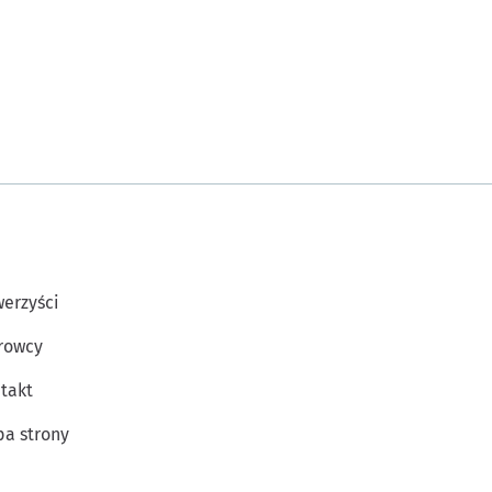
erzyści
rowcy
takt
a strony