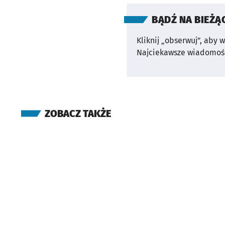
BĄDŹ NA BIEŻĄ
Kliknij „obserwuj”, aby 
Najciekawsze wiadomośc
ZOBACZ TAKŻE