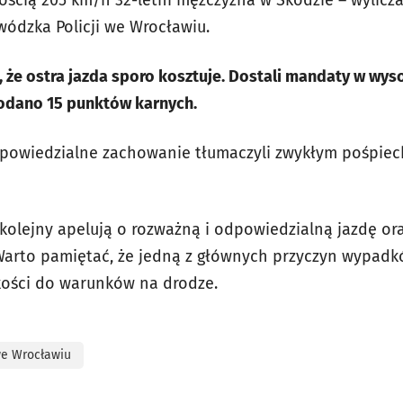
ością 205 km/h 32-letni mężczyzna w Skodzie – wylicza
dzka Policji we Wrocławiu.
, że ostra jazda sporo kosztuje. Dostali mandaty w wyso
dodano 15 punktów karnych.
powiedzialne zachowanie tłumaczyli zwykłym pośpiec
 kolejny apelują o rozważną i odpowiedzialną jazdę or
Warto pamiętać, że jedną z głównych przyczyn wypadk
ości do warunków na drodze.
we Wrocławiu