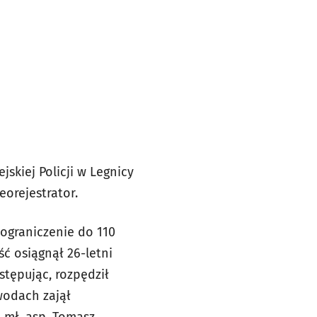
skiej Policji w Legnicy
orejestrator.
 ograniczenie do 110
ć osiągnął 26-letni
tępując, rozpędził
wodach zajął