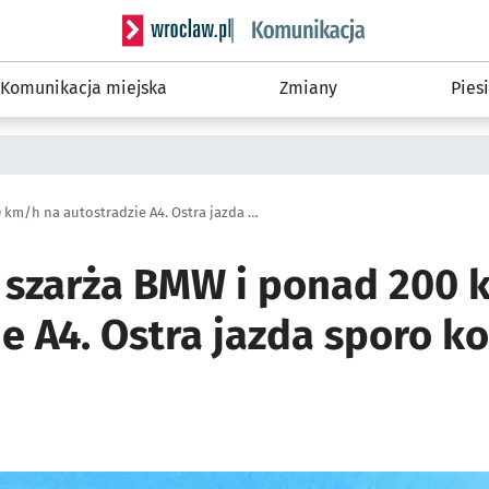
Serwis informacyjny wroclaw.pl podserwis: Ko
Komunikacja miejska
Zmiany
Piesi
Brawurowa szarża BMW i ponad 200 km/h na autostradzie A4. Ostra jazda sporo kosztuje [ZDJĘCIA]
szarża BMW i ponad 200 
e A4. Ostra jazda sporo ko
ię