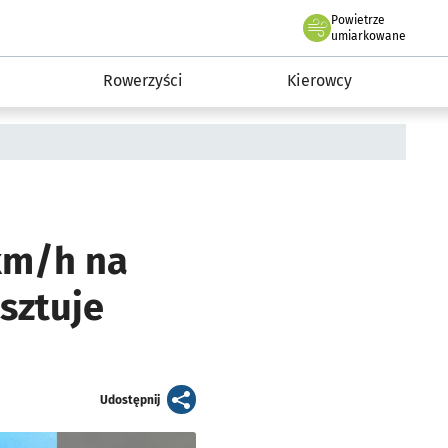
Powietrze
we Wrocławiu
munikacja
umiarkowane
Rowerzyści
Kierowcy
km/h na
sztuje
artykuł
Udostępnij