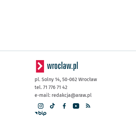
pl. Solny 14,
50-062
Wrocław
tel. 71 776 71 42
e-mail:
redakcja@araw.pl