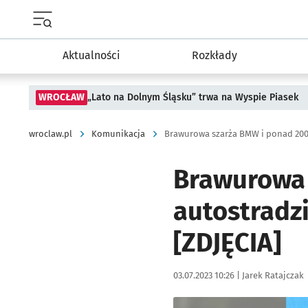
Menu główne portalu wroclaw.pl
Aktualności
Rozkłady
WROCŁAW
„Lato na Dolnym Śląsku” trwa na Wyspie Piasek
wroclaw.pl
Komunikacja
Brawurowa 
autostradzi
[ZDJĘCIA]
Data publikacji:
Autor:
03.07.2023 10:26 |
Jarek Ratajczak
Kliknij, aby zobaczyć galer