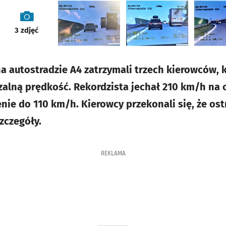
galeria
3
zdjęć
na autostradzie A4 zatrzymali trzech kierowców, 
zalną prędkość. Rekordzista jechał 210 km/h na 
nie do 110 km/h. Kierowcy przekonali się, że ost
zczegóły.
REKLAMA