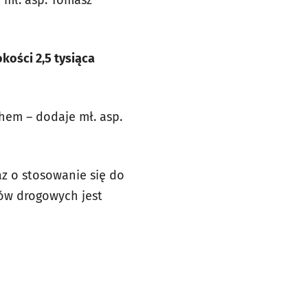
 mł. asp. Tomasz
kości 2,5 tysiąca
hem – dodaje mł. asp.
az o stosowanie się do
ów drogowych jest