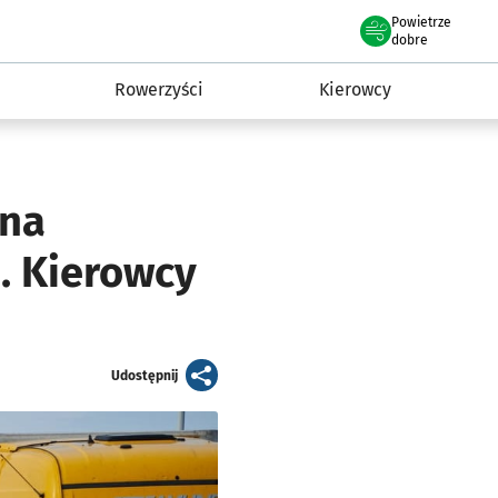
Powietrze
we Wrocławiu
munikacja
dobre
Rowerzyści
Kierowcy
 na
. Kierowcy
artykuł
Udostępnij