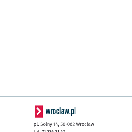
pl. Solny 14,
50-062
Wrocław
tel. 71 776 71 42