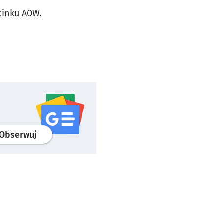
cinku AOW.
profil
google news
serwisu wroclaw.pl
Obserwuj