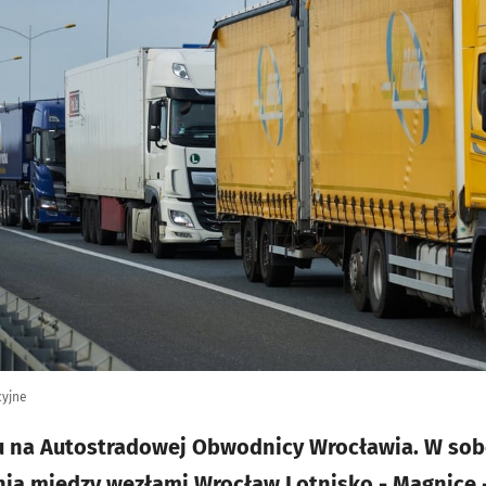
cyjne
u na Autostradowej Obwodnicy Wrocławia. W sobo
enia między węzłami Wrocław Lotnisko - Magnice