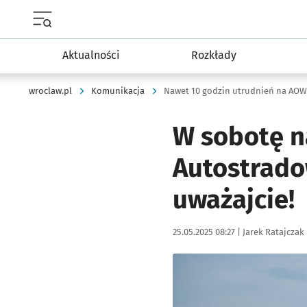
Menu główne portalu wroclaw.pl
Aktualności
Rozkłady
wroclaw.pl
Komunikacja
Nawet 10 godzin utrudnień na AOW.
W sobotę n
Autostrado
uważajcie!
Data publikacji:
Autor:
25.05.2025 08:27 |
Jarek Ratajczak
Kliknij, aby powiększyć