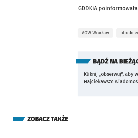
GDDKiA poinformowała, 
AOW Wrocław
utrudnie
BĄDŹ NA BIEŻĄ
Kliknij „obserwuj”, aby 
Najciekawsze wiadomośc
ZOBACZ TAKŻE