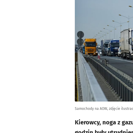
Samochody na AOW, zdjęcie ilustra
Kierowcy, noga z gaz
godzin były utrudni