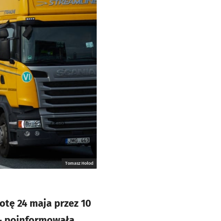
Tomasz Hołod
tę 24 maja przez 10
 - poinformowała