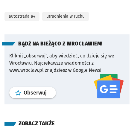
autostrada a4
utrudnienia w ruchu
BĄDŹ NA BIEŻĄCO Z WROCŁAWIEM!
Kliknij „obserwuj”, aby wiedzieć, co dzieje się we
Wrocławiu.
Najciekawsze wiadomości z
www.wroclaw.pl znajdziesz w Google News!
profil
google news
serwisu wroclaw
Obserwuj
ZOBACZ TAKŻE