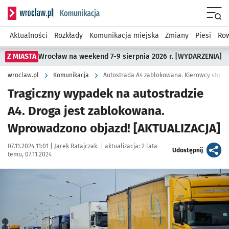
Serwis informacyjny wroclaw.pl podserwis: Komunikacja
Menu
Aktualności
Rozkłady
Komunikacja miejska
Zmiany
Piesi
Row
Z MIASTA
Wrocław na weekend 7-9 sierpnia 2026 r. [WYDARZENIA]
wroclaw.pl
Komunikacja
Autostrada A4 zablokowana. Kierowcy stoją 
Tragiczny wypadek na autostradzie
A4. Droga jest zablokowana.
Wprowadzono objazd! [AKTUALIZACJA]
Data publikacji:
Autor:
07.11.2024 11:01 |
Jarek Ratajczak
|
aktualizacja:
2 lata
artykuł
Udostępnij
temu, 07.11.2024
Kliknij, aby powiększyć