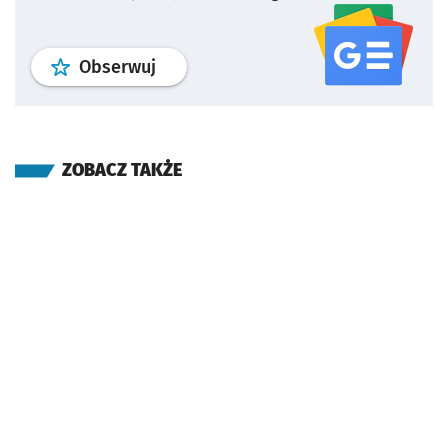
profil
google news
serwisu wroclaw
Obserwuj
ZOBACZ TAKŻE