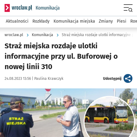
Serwis informacyjny wroclaw.pl podserwis: Komunikacja
Menu
Aktualności
Rozkłady
Komunikacja miejska
Zmiany
Piesi
Row
wroclaw.pl
Komunikacja
Straż miejska rozdaje ulotki informacyjne prz
Straż miejska rozdaje ulotki
informacyjne przy ul. Buforowej o
nowej linii 310
Data publikacji:
Autor:
artykuł
24.08.2023 13:56 |
Paulina Krawczyk
Udostępnij
Kliknij, aby powiększyć