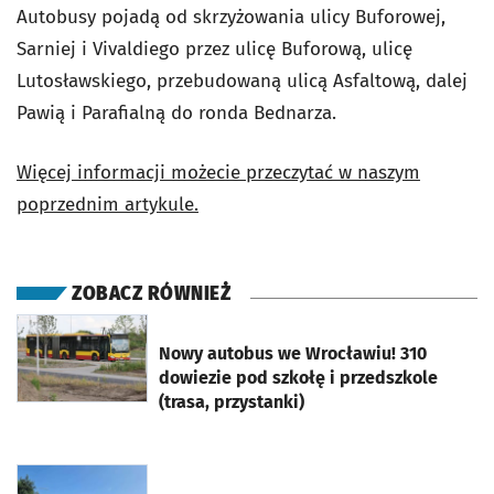
Autobusy pojadą od skrzyżowania ulicy Buforowej,
Sarniej i Vivaldiego przez ulicę Buforową, ulicę
Lutosławskiego, przebudowaną ulicą Asfaltową, dalej
Pawią i Parafialną do ronda Bednarza.
Więcej informacji możecie przeczytać w naszym
poprzednim artykule.
ZOBACZ RÓWNIEŻ
otworzy się w nowej karcie
Nowy autobus we Wrocławiu! 310
dowiezie pod szkołę i przedszkole
(trasa, przystanki)
otworzy się w nowej karcie