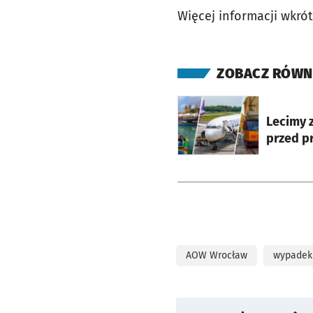
Więcej informacji wkrót
ZOBACZ RÓWN
otworzy się w nowej ka
Lecimy 
przed p
AOW Wrocław
wypadek