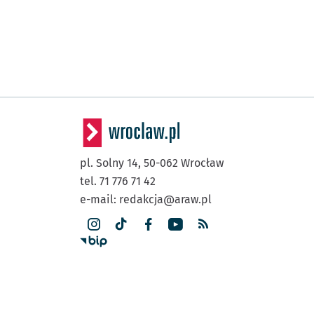
pl. Solny 14,
50-062
Wrocław
tel. 71 776 71 42
e-mail:
redakcja@araw.pl