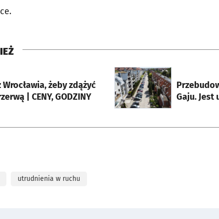
ce.
IEŻ
rcie
otworzy się w nowej karci
z Wrocławia, żeby zdążyć
Przebudow
rzerwą | CENY, GODZINY
Gaju. Jest
utrudnienia w ruchu