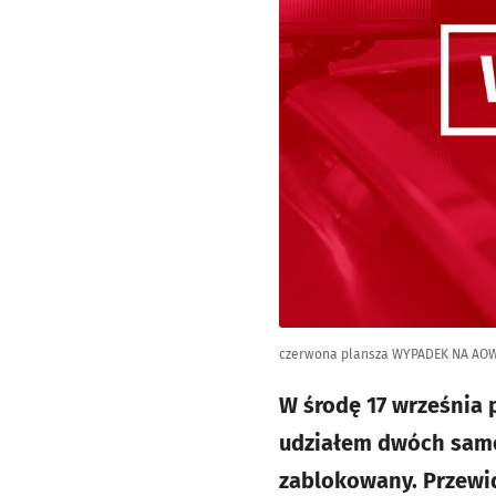
czerwona plansza WYPADEK NA AO
W środę 17 września
udziałem dwóch samo
zablokowany. Przewid