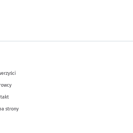
erzyści
rowcy
takt
a strony