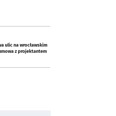
e
a ulic na wrocławskim
 umowa z projektantem