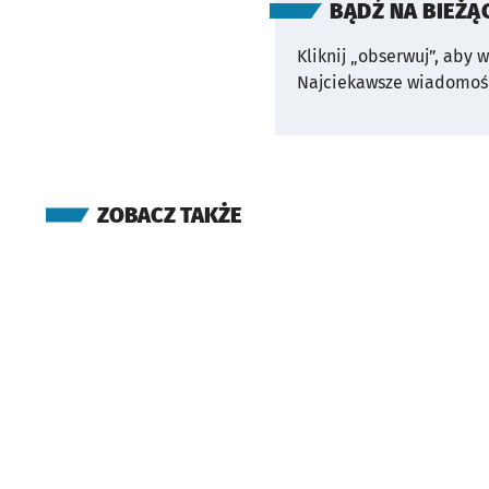
BĄDŹ NA BIEŻĄ
Kliknij „obserwuj”, aby 
Najciekawsze wiadomośc
ZOBACZ TAKŻE