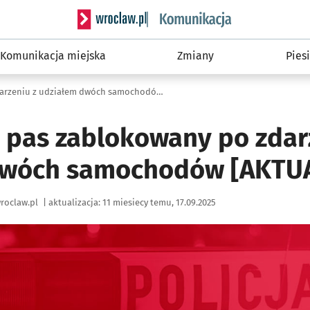
Serwis informacyjny wroclaw.pl podserwis: Ko
Komunikacja miejska
Zmiany
Piesi
AOW: jeden pas zablokowany po zdarzeniu z udziałem dwóch samochodów [AKTUALIZACJA]
 pas zablokowany po zdar
dwóch samochodów [AKTUA
roclaw.pl
|
aktualizacja:
11 miesiecy temu, 17.09.2025