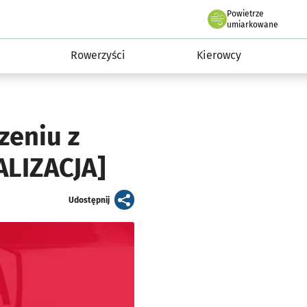
Powietrze
we Wrocławiu
munikacja
umiarkowane
Rowerzyści
Kierowcy
zeniu z
LIZACJA]
artykuł
Udostępnij