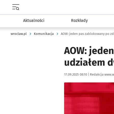
Menu główne portalu wroclaw.pl
Aktualności
Rozkłady
wroclaw.pl
Komunikacja
AOW: jeden
udziałem 
Data publikacji:
Autor:
17.09.2025 08:10 |
Redakcja www.w
Kliknij, aby powiększyć