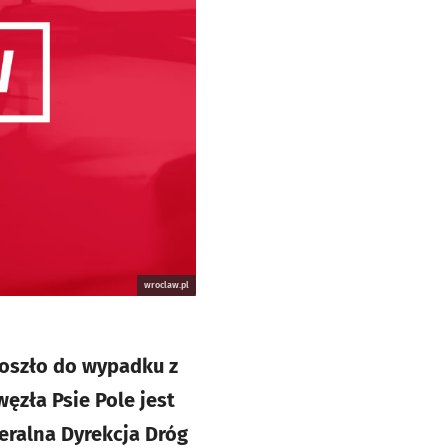
wroclaw.pl
oszło do wypadku z
zła Psie Pole jest
eralna Dyrekcja Dróg