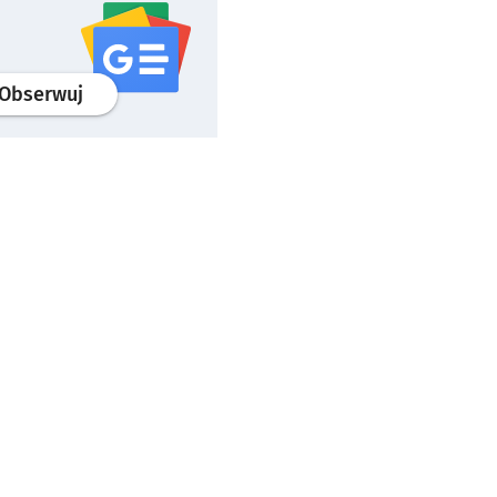
profil
google news
serwisu wroclaw.pl
Obserwuj