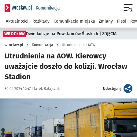
Serwis informacyjny wroclaw.pl podserwis: Komunikacja
Menu
Aktualności
Rozkłady
Komunikacja miejska
Zmiany
Piesi
Row
WROCŁAW
Dwie kolizje na Powstańców Śląskich | ZDJĘCIA
wroclaw.pl
Komunikacja
Utrudnienia na AOW
Utrudnienia na AOW. Kierowcy
uważajcie doszło do kolizji. Wrocław
Stadion
Data publikacji:
Autor:
artykuł
30.05.2024 19:47 |
Jarek Ratajczak
Udostępnij
Kliknij, aby powiększyć