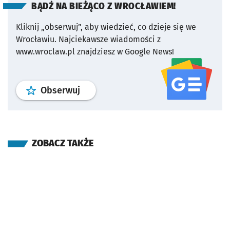
BĄDŹ NA BIEŻĄCO Z WROCŁAWIEM!
Kliknij „obserwuj”, aby wiedzieć, co dzieje się we
Wrocławiu.
Najciekawsze wiadomości z
www.wroclaw.pl znajdziesz w Google News!
profil
google news
serwisu wroclaw
Obserwuj
ZOBACZ TAKŻE