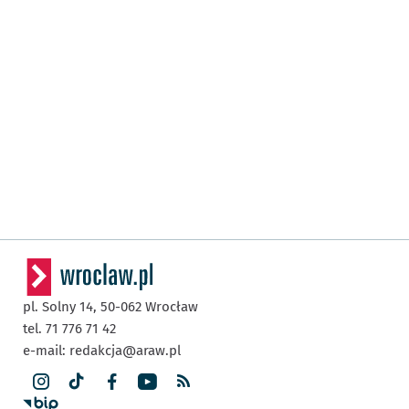
pl. Solny 14,
50-062
Wrocław
tel. 71 776 71 42
e-mail:
redakcja@araw.pl