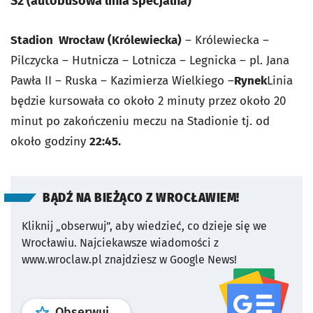
S2
(autobusowa linia specjalna)
Stadion Wrocław (Królewiecka)
– Królewiecka –
Pilczycka – Hutnicza –
Lotnicza – Legnicka – pl. Jana
Pawła II – Ruska – Kazimierza Wielkiego –
Rynek
Linia
będzie kursowała co około 2 minuty przez około
20
minut po zakończeniu meczu na Stadionie tj. od
około godziny
22:45.
BĄDŹ NA BIEŻĄCO Z WROCŁAWIEM!
Kliknij „obserwuj”, aby wiedzieć, co dzieje się we
Wrocławiu.
Najciekawsze wiadomości z
www.wroclaw.pl znajdziesz w Google News!
profil
google news
serwisu wroclaw
Obserwuj