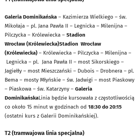
Galeria Dominikańska
– Kazimierza Wielkiego – św.
Mikołaja – pl. Jana Pawła
II – Legnicka – Milenijna –
Pilczycka – Królewiecka –
Stadion
Wrocław
(Królewiecka)
Stadion Wrocław
(Królewiecka)
– Królewiecka – Pilczycka – Milenijna –
Legnicka – pl. Jana Pawła II – most Sikorskiego –
Jagiełły – most
Mieszczański – Dubois – Drobnera – pl.
Bema – mosty Młyńskie – św. Jadwigi
– most Piaskowy
– Piaskowa – św. Katarzyny –
Galeria
Dominikańska
Linia będzie kursowała z częstotliwością
co około 15
minut w godzinach od
18:30 do 20:15
(ostatni kurs z Galerii
Dominikańskiej).
T2 (tramwajowa linia specjalna)