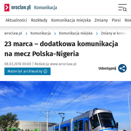
Serwis informacyjny wroclaw.pl podserwis: Komunikacja
Menu
Aktualności
Rozkłady
Komunikacja miejska
Zmiany
Piesi
Row
wroclaw.pl
Komunikacja
Komunikacja miejska
Zmiany w komunika
23 marca – dodatkowa komunikacja
na mecz Polska-Nigeria
Data publikacji:
Autor:
08.03.2018 00:00 |
Redakcja www.wroclaw.pl
artykuł
Udostępnij
Materiał archiwalny
Kliknij, aby powiększyć