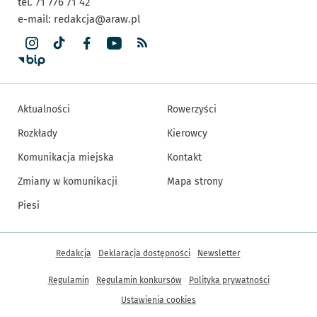
tel. 71 776 71 42
e-mail:
redakcja@araw.pl
Aktualności
Rowerzyści
Rozkłady
Kierowcy
Komunikacja miejska
Kontakt
Zmiany w komunikacji
Mapa strony
Piesi
Inne informacje
Redakcja
Deklaracja dostępności
Newsletter
Regulamin
Regulamin konkursów
Polityka prywatności
Ustawienia cookies