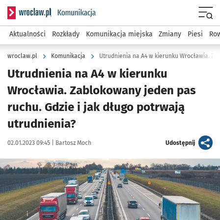
Serwis informacyjny wroclaw.pl podserwis: Komunikacja
Menu
Aktualności
Rozkłady
Komunikacja miejska
Zmiany
Piesi
Row
wroclaw.pl
Komunikacja
Utrudnienia na A4 w kierunku
Wrocławia. Zablokowany jeden pas
ruchu. Gdzie i jak długo potrwają
utrudnienia?
Data publikacji:
Autor:
artykuł
02.01.2023 09:45 |
Bartosz Moch
Udostępnij
Kliknij, aby powiększyć