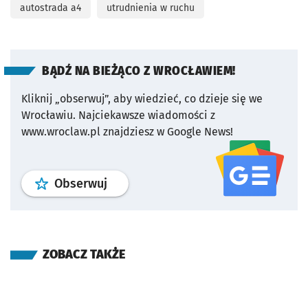
autostrada a4
utrudnienia w ruchu
BĄDŹ NA BIEŻĄCO Z WROCŁAWIEM!
Kliknij „obserwuj”, aby wiedzieć, co dzieje się we
Wrocławiu.
Najciekawsze wiadomości z
www.wroclaw.pl znajdziesz w Google News!
profil
google news
serwisu wroclaw
Obserwuj
ZOBACZ TAKŻE