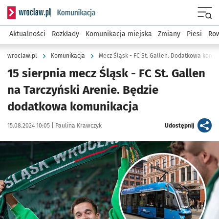
Serwis informacyjny wroclaw.pl podserwis: Komunikacja
Menu
Aktualności
Rozkłady
Komunikacja miejska
Zmiany
Piesi
Row
wroclaw.pl
Komunikacja
Mecz Śląsk - FC St. Gallen. Dodatkowa komu
15 sierpnia mecz Śląsk - FC St. Gallen
na Tarczyński Arenie. Będzie
dodatkowa komunikacja
Data publikacji:
Autor:
artykuł
15.08.2024 10:05 |
Paulina Krawczyk
Udostępnij
Kliknij, aby powiększyć