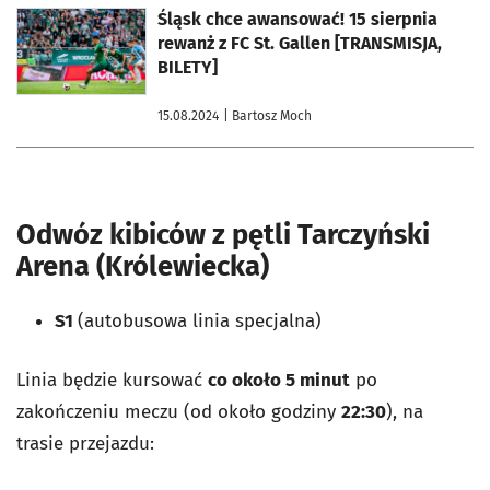
otworzy się w nowej karcie
Śląsk chce awansować! 15 sierpnia
rewanż z FC St. Gallen [TRANSMISJA,
BILETY]
15.08.2024
| Bartosz Moch
Odwóz kibiców z pętli Tarczyński
Arena (Królewiecka)
S1
(autobusowa linia specjalna)
Linia będzie kursować
co około 5 minut
po
zakończeniu meczu (od około godziny
22:30
), na
trasie przejazdu: