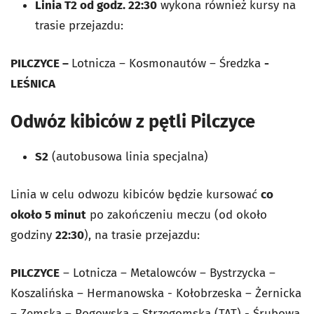
Linia T2
od godz. 22:30
wykona również kursy na
trasie przejazdu:
PILCZYCE –
Lotnicza – Kosmonautów – Średzka
-
LEŚNICA
Odwóz kibiców z pętli Pilczyce
S2
(autobusowa linia specjalna)
Linia w celu odwozu kibiców będzie kursować
co
około 5 minut
po zakończeniu meczu (od około
godziny
22:30
), na trasie przejazdu:
PILCZYCE
– Lotnicza – Metalowców – Bystrzycka –
Koszalińska – Hermanowska - Kołobrzeska – Żernicka
– Zemska – Rogowska – Strzegomska (TAT) - Śrubowa