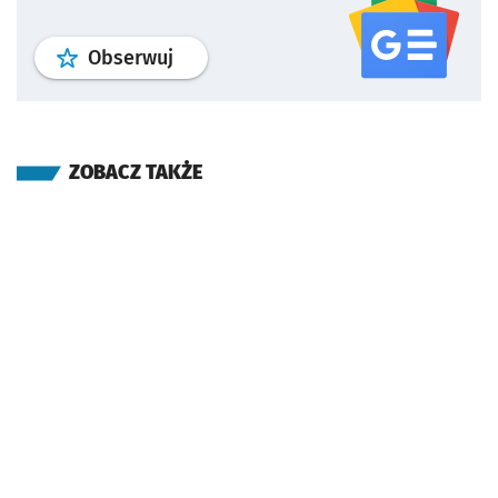
profil
google news
serwisu wroclaw
Obserwuj
ZOBACZ TAKŻE