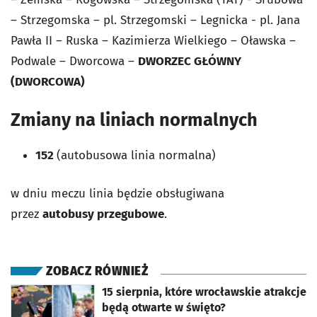
– Strzegomska – pl. Strzegomski – Legnicka - pl. Jana
Pawła II – Ruska – Kazimierza Wielkiego – Oławska –
Podwale – Dworcowa –
DWORZEC GŁÓWNY
(DWORCOWA)
Zmiany na liniach normalnych
152
(autobusowa linia normalna)
w dniu meczu linia będzie obsługiwana
przez
autobusy przegubowe
.
ZOBACZ RÓWNIEŻ
otworzy się w nowej karcie
15 sierpnia, które wrocławskie atrakcje
będą otwarte w święto?