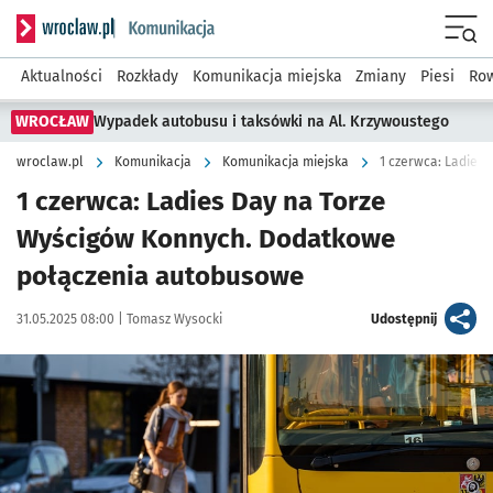
Serwis informacyjny wroclaw.pl podserwis: Komunikacja
Menu
Aktualności
Rozkłady
Komunikacja miejska
Zmiany
Piesi
Row
WROCŁAW
Wypadek autobusu i taksówki na Al. Krzywoustego
wroclaw.pl
Komunikacja
Komunikacja miejska
1 czerwca: Ladies Day na Torze
Wyścigów Konnych. Dodatkowe
połączenia autobusowe
Data publikacji:
Autor:
artykuł
31.05.2025 08:00 |
Tomasz Wysocki
Udostępnij
Kliknij, aby powiększyć