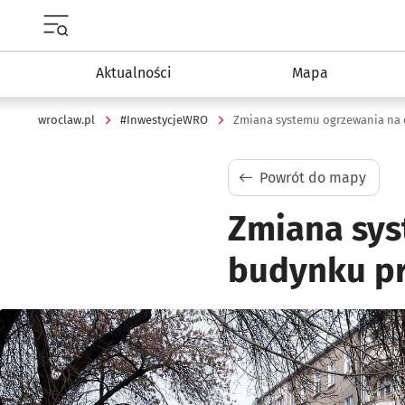
Menu główne portalu wroclaw.pl
Aktualności
Mapa
wroclaw.pl
#InwestycjeWRO
Zmiana systemu ogrzewania na e
Powrót do mapy
Zmiana sys
budynku pr
Kliknij, aby powiększyć