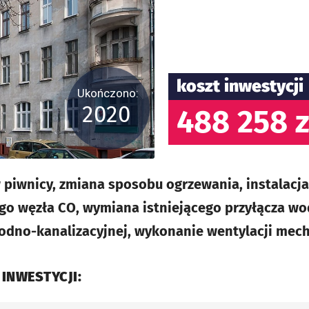
koszt inwestycji
Ukończono:
2020
488 258 z
w piwnicy, zmiana sposobu ogrzewania, instalac
ego węzła CO, wymiana istniejącego przyłącza w
odno-kanalizacyjnej, wykonanie wentylacji mech
 INWESTYCJI: