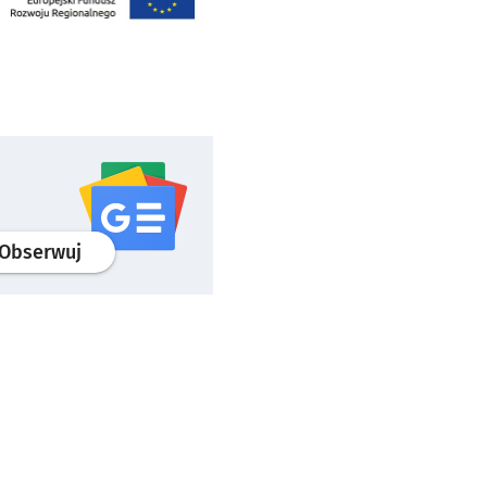
profil
google news
serwisu wroclaw.pl
Obserwuj