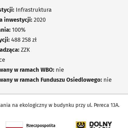
tycji:
Infrastruktura
 inwestycji:
2020
nia:
100%
cji:
488 258 zł
adząca:
ZZK
ce
owany w ramach WBO:
nie
owany w ramach Funduszu Osiedlowego:
nie
nia na ekologiczny w budynku przy ul. Pereca 13A.