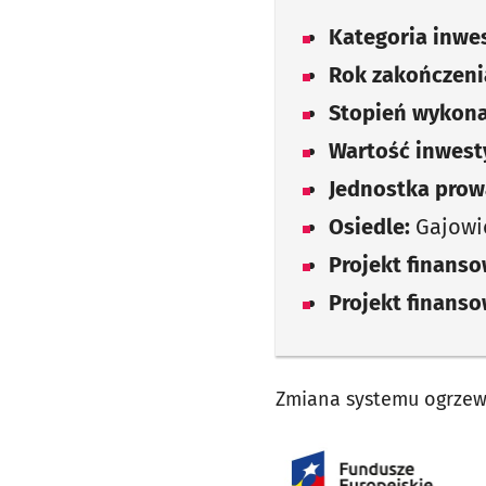
Kategoria inwes
Rok zakończenia
Stopień wykona
Wartość inwesty
Jednostka prow
Osiedle:
Gajowi
Projekt finans
Projekt finans
Zmiana systemu ogrzewa