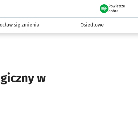
Powietrze
we Wrocławiu
InwestycjeWRO - miejskie inwestycje 2019-2032
dobre
ocław się zmienia
Osiedlowe
giczny w