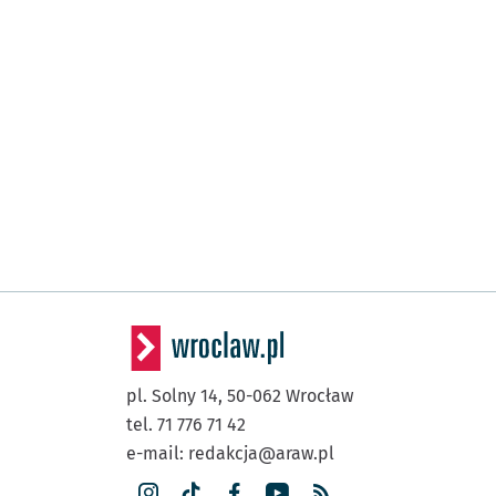
pl. Solny 14,
50-062
Wrocław
tel. 71 776 71 42
e-mail:
redakcja@araw.pl