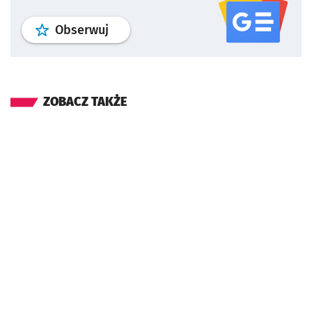
profil
google news
serwisu wroclaw
Obserwuj
ZOBACZ TAKŻE