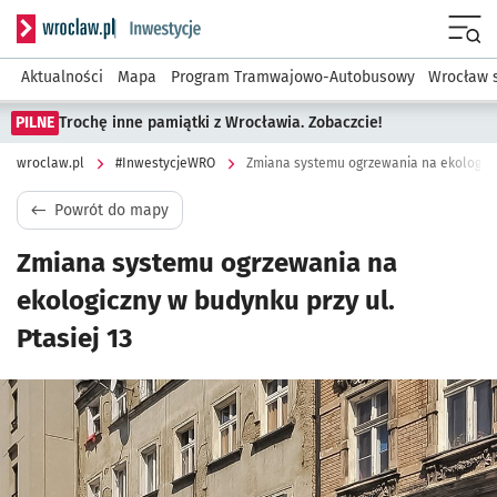
Serwis informacyjny wroclaw.pl podserwis: #InwestycjeWRO 
Menu
Aktualności
Mapa
Program Tramwajowo-Autobusowy
Wrocław 
PILNE
Trochę inne pamiątki z Wrocławia. Zobaczcie!
wroclaw.pl
#InwestycjeWRO
Zmiana systemu ogrzewania na ekologiczn
Powrót do mapy
Zmiana systemu ogrzewania na
ekologiczny w budynku przy ul.
Ptasiej 13
Kliknij, aby powiększyć