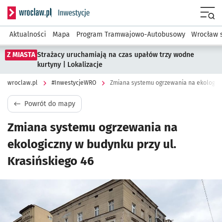
Serwis informacyjny wroclaw.pl podserwis: #InwestycjeWRO 
Menu
Aktualności
Mapa
Program Tramwajowo-Autobusowy
Wrocław 
Z MIASTA
Strażacy uruchamiają na czas upałów trzy wodne
kurtyny | Lokalizacje
wroclaw.pl
#InwestycjeWRO
Zmiana systemu ogrzewania na ekologiczn
Powrót do mapy
Zmiana systemu ogrzewania na
ekologiczny w budynku przy ul.
Krasińskiego 46
Kliknij, aby powiększyć