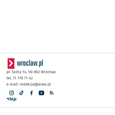
pl. Solny 14,
50-062
Wrocław
tel. 71 776 71 42
e-mail:
redakcja@araw.pl