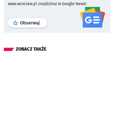
www.wroclaw.pl znajdziesz w Google News!
profil
google news
serwisu wroclaw
Obserwuj
ZOBACZ TAKŻE