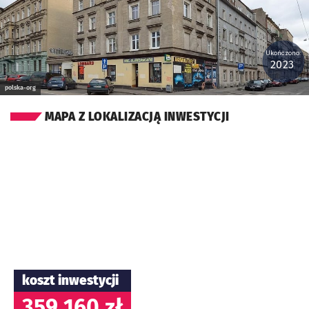
Ukończono:
2023
polska-org
MAPA Z LOKALIZACJĄ INWESTYCJI
koszt inwestycji
359 160 zł