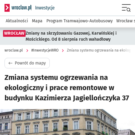
Serwis informacyjny wroclaw.pl podserwis: #InwestycjeWRO 
Menu
Aktualności
Mapa
Program Tramwajowo-Autobusowy
Wrocław 
WROCŁAW
Zmiany na skrzyżowaniu Gazowej, Karwińskiej i
Mościckiego. Od 8 sierpnia ruch wahadłowy
wroclaw.pl
#InwestycjeWRO
Powrót do mapy
Zmiana systemu ogrzewania na
ekologiczny i prace remontowe w
budynku Kazimierza Jagiellończyka 37
Kliknij, aby powiększyć