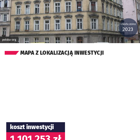
Ukończono:
2023
polska-org
MAPA Z LOKALIZACJĄ INWESTYCJI
koszt inwestycji
1 101 253 zł