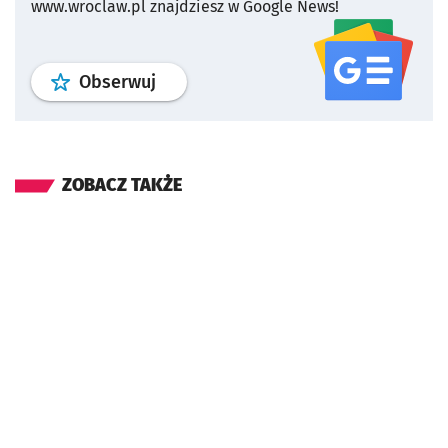
www.wroclaw.pl znajdziesz w Google News!
profil
google news
serwisu wroclaw
Obserwuj
ZOBACZ TAKŻE