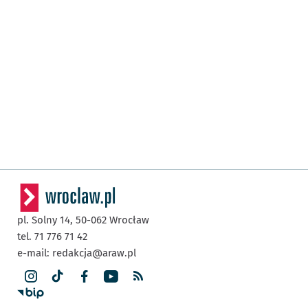
pl. Solny 14,
50-062
Wrocław
tel. 71 776 71 42
e-mail:
redakcja@araw.pl