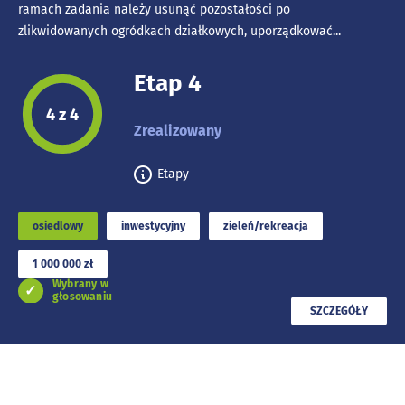
ramach zadania należy usunąć pozostałości po
zlikwidowanych ogródkach działkowych, uporządkować...
Etap 4
Etap projektu:
4 z 4
Zrealizowany
Etapy
osiedlowy
inwestycyjny
zieleń/rekreacja
1 000 000 zł
Wybrany w
głosowaniu
PRZECZYTAJ
SZCZEGÓŁY