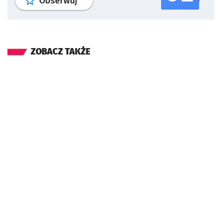
profil
google news
serwisu wroclaw
Obserwuj
ZOBACZ TAKŻE