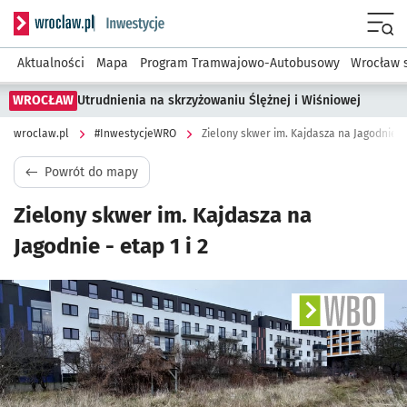
Serwis informacyjny wroclaw.pl podserwis: #InwestycjeWRO 
Menu
Aktualności
Mapa
Program Tramwajowo-Autobusowy
Wrocław 
WROCŁAW
Utrudnienia na skrzyżowaniu Ślężnej i Wiśniowej
wroclaw.pl
#InwestycjeWRO
Zielony skwer im. Kajdasza na Jagodnie - e
Powrót do mapy
Zielony skwer im. Kajdasza na
Jagodnie - etap 1 i 2