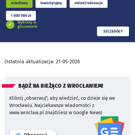
osiedlowy
inwestycyjny
zieleń/rekreacja
1 000 000 zł
Wybrany w
głosowaniu
PRZECZYTAJ
SZCZEGÓŁY
Ostatnia aktualizacja:
21-05-2026
BĄDŹ NA BIEŻĄCO Z WROCŁAWIEM!
Kliknij „obserwuj”, aby wiedzieć, co dzieje się we
Wrocławiu.
Najciekawsze wiadomości z
www.wroclaw.pl znajdziesz w Google News!