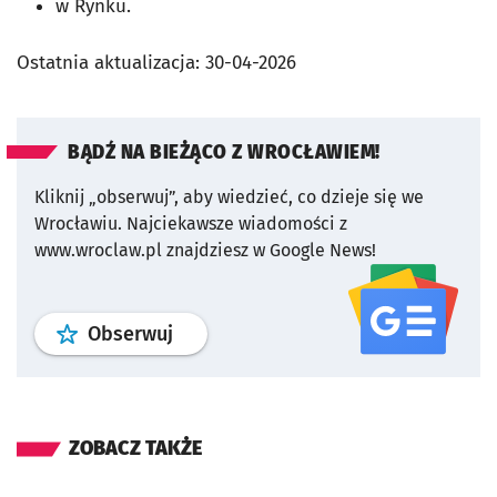
w Rynku.
Ostatnia aktualizacja:
30-04-2026
BĄDŹ NA BIEŻĄCO Z WROCŁAWIEM!
Kliknij „obserwuj”, aby wiedzieć, co dzieje się we
Wrocławiu.
Najciekawsze wiadomości z
www.wroclaw.pl znajdziesz w Google News!
profil
google news
serwisu wroclaw
Obserwuj
ZOBACZ TAKŻE