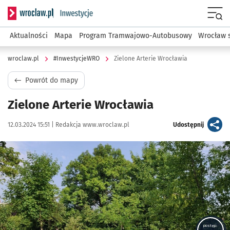
Serwis informacyjny wroclaw.pl podserwis: #InwestycjeWRO 
Menu
Aktualności
Mapa
Program Tramwajowo-Autobusowy
Wrocław 
wroclaw.pl
#InwestycjeWRO
Zielone Arterie Wrocławia
Powrót do mapy
Zielone Arterie Wrocławia
Data publikacji:
Autor:
artykuł
12.03.2024 15:51 |
Redakcja www.wroclaw.pl
Udostępnij
Kliknij, aby powiększyć
postęp: