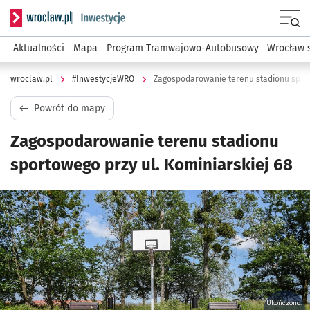
Serwis informacyjny wroclaw.pl podserwis: #InwestycjeWRO 
Menu
Aktualności
Mapa
Program Tramwajowo-Autobusowy
Wrocław 
wroclaw.pl
#InwestycjeWRO
Zagospodarowanie terenu stadionu sport
Powrót do mapy
Zagospodarowanie terenu stadionu
sportowego przy ul. Kominiarskiej 68
Kliknij, aby powiększyć
Ukończono: