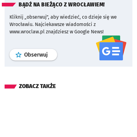
BĄDŹ NA BIEŻĄCO Z WROCŁAWIEM!
Kliknij „obserwuj”, aby wiedzieć, co dzieje się we
Wrocławiu.
Najciekawsze wiadomości z
www.wroclaw.pl znajdziesz w Google News!
profil
google news
serwisu wroclaw
Obserwuj
ZOBACZ TAKŻE