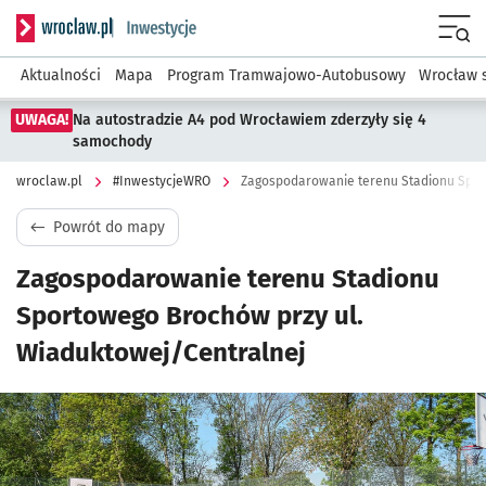
Serwis informacyjny wroclaw.pl podserwis: #InwestycjeWRO 
Menu
Aktualności
Mapa
Program Tramwajowo-Autobusowy
Wrocław 
UWAGA!
Na autostradzie A4 pod Wrocławiem zderzyły się 4
samochody
wroclaw.pl
#InwestycjeWRO
Powrót do mapy
Zagospodarowanie terenu Stadionu
Sportowego Brochów przy ul.
Wiaduktowej/Centralnej
Kliknij, aby powiększyć