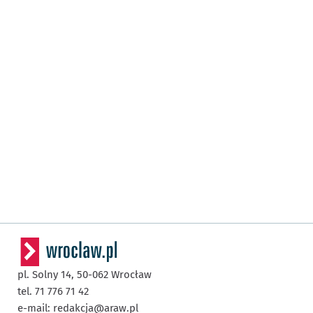
pl. Solny 14,
50-062
Wrocław
tel. 71 776 71 42
e-mail:
redakcja@araw.pl