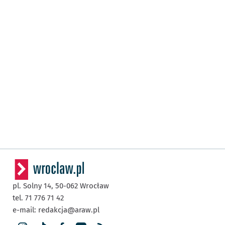
pl. Solny 14,
50-062
Wrocław
tel. 71 776 71 42
e-mail:
redakcja@araw.pl