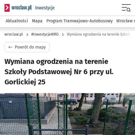
Serwis informacyjny wroclaw.pl podserwis: #InwestycjeWRO 
Menu
Aktualności
Mapa
Program Tramwajowo-Autobusowy
Wrocław 
wroclaw.pl
#InwestycjeWRO
Wymiana ogrodzenia na terenie Szkoły Pod
Powrót do mapy
Wymiana ogrodzenia na terenie
Szkoły Podstawowej Nr 6 przy ul.
Gorlickiej 25
Kliknij, aby powiększyć