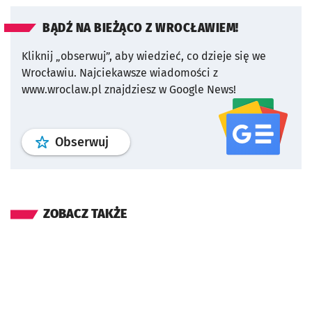
BĄDŹ NA BIEŻĄCO Z WROCŁAWIEM!
Kliknij „obserwuj”, aby wiedzieć, co dzieje się we
Wrocławiu.
Najciekawsze wiadomości z
www.wroclaw.pl znajdziesz w Google News!
profil
google news
serwisu wroclaw
Obserwuj
ZOBACZ TAKŻE