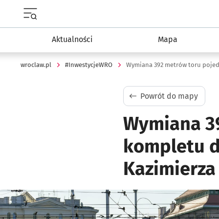
Menu główne portalu wroclaw.pl
Aktualności
Mapa
wroclaw.pl
#InwestycjeWRO
Powrót do mapy
Wymiana 39
kompletu 
Kazimierza
Kliknij, aby powiększyć