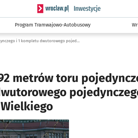
Serwis informacyjny wroclaw.pl podserwis: #
Program Tramwajowo-Autobusowy
Wr
Wymiana 392 metrów toru pojedynczego i 1 kompletu dwutorowego pojedynczego przy Kazimierza Wielkiego
2 metrów toru pojedyncze
dwutorowego pojedynczeg
 Wielkiego