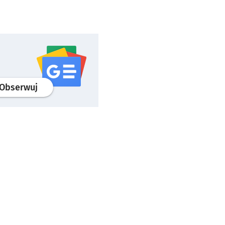
profil
google news
serwisu wroclaw.pl
Obserwuj