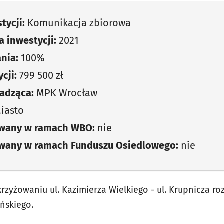
tycji:
Komunikacja zbiorowa
 inwestycji:
2021
nia:
100%
cji:
799 500 zł
adząca:
MPK Wrocław
iasto
owany w ramach WBO:
nie
owany w ramach Funduszu Osiedlowego:
nie
zyżowaniu ul. Kazimierza Wielkiego - ul. Krupnicza roz
ńskiego.