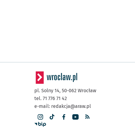
pl. Solny 14,
50-062
Wrocław
tel. 71 776 71 42
e-mail:
redakcja@araw.pl