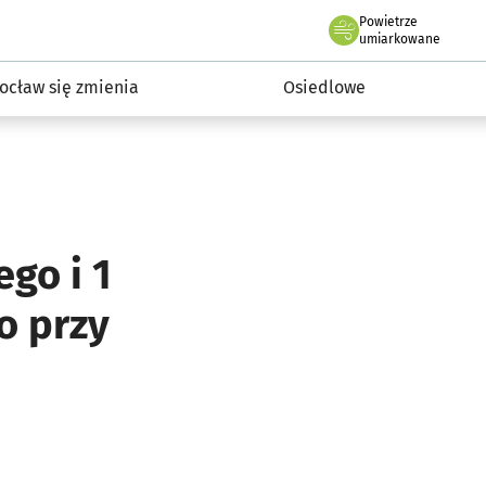
Powietrze
we Wrocławiu
InwestycjeWRO - miejskie inwestycje 2019-2032
umiarkowane
ocław się zmienia
Osiedlowe
go i 1
o przy