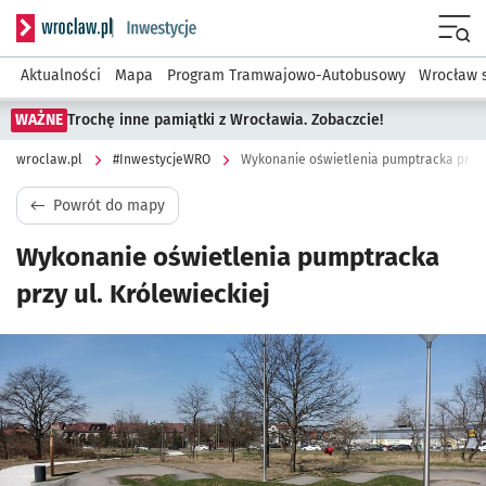
Serwis informacyjny wroclaw.pl podserwis: #InwestycjeWRO 
Menu
Aktualności
Mapa
Program Tramwajowo-Autobusowy
Wrocław 
WAŻNE
Trochę inne pamiątki z Wrocławia. Zobaczcie!
wroclaw.pl
#InwestycjeWRO
Wykonanie oświetlenia pumptracka przy u
Powrót do mapy
Wykonanie oświetlenia pumptracka
przy ul. Królewieckiej
Kliknij, aby powiększyć