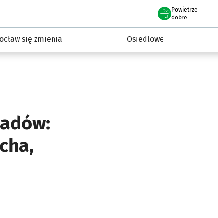
Powietrze
we Wrocławiu
InwestycjeWRO - miejskie inwestycje 2019-2032
dobre
ocław się zmienia
Osiedlowe
padów:
cha,