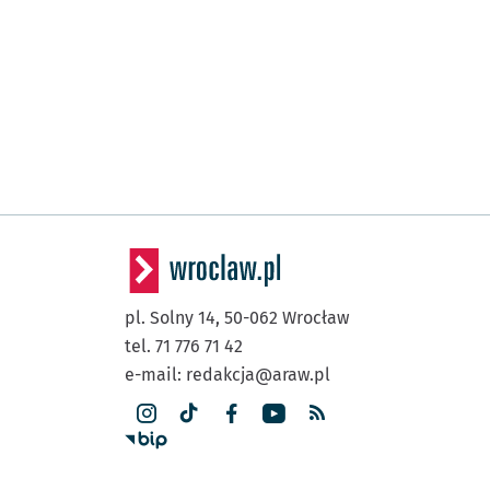
pl. Solny 14,
50-062
Wrocław
tel. 71 776 71 42
e-mail:
redakcja@araw.pl