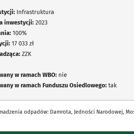
tycji:
Infrastruktura
 inwestycji:
2023
nia:
100%
cji:
17 033 zł
adząca:
ZZK
owany w ramach WBO:
nie
owany w ramach Funduszu Osiedlowego:
tak
madzenia odpadów: Damrota, Jedności Narodowej, Mo