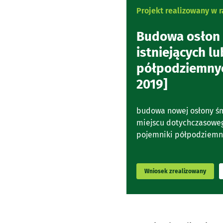
Projekt realizowany w
Budowa osłon 
istniejących 
półpodziemnych
2019]
budowa nowej osłony ś
miejscu dotychczasowe
pojemniki półpodziemne
Wniosek zrealizowany