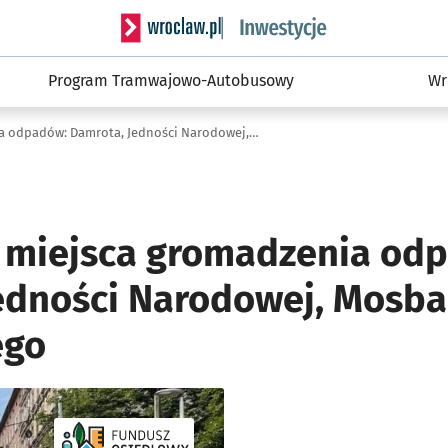
Serwis informacyjny wroclaw.pl podserwis: #
Program Tramwajowo-Autobusowy
Wr
Wykonanie miejsca gromadzenia odpadów: Damrota, Jedności Narodowej, Mosbacha, Wyszyńskiego
 miejsca gromadzenia od
edności Narodowej, Mosba
ego