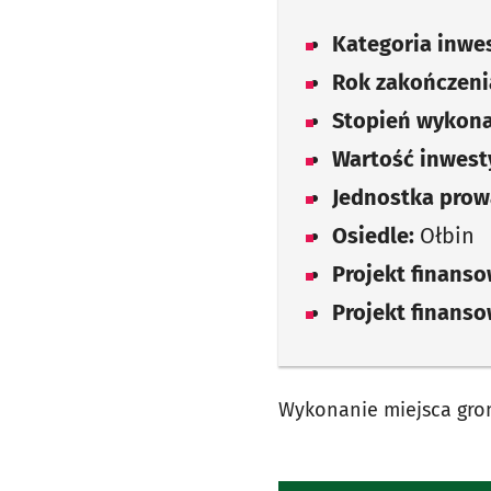
Kategoria inwes
Rok zakończenia
Stopień wykona
Wartość inwesty
Jednostka prow
Osiedle:
Ołbin
Projekt finans
Projekt finans
Wykonanie miejsca gro