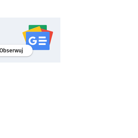
profil
google news
serwisu wroclaw.pl
Obserwuj