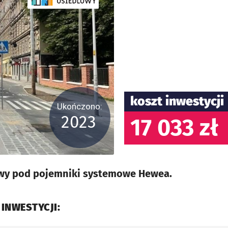
koszt inwestycji
Ukończono:
2023
17 033 zł
y pod pojemniki systemowe Hewea.
 INWESTYCJI: