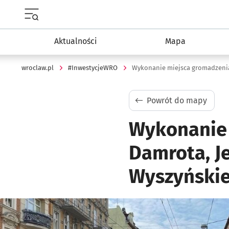
Menu główne portalu wroclaw.pl
Aktualności
Mapa
wroclaw.pl
#InwestycjeWRO
Powrót do mapy
Wykonanie
Damrota, J
Wyszyński
Kliknij, aby powiększyć