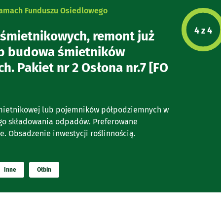
 ramach Funduszu Osiedlowego
Etap p
4 z 4
śmietnikowych, remont już
lub budowa śmietników
. Pakiet nr 2 Osłona nr.7 [FO
mietnikowej lub pojemników półpodziemnych w
go składowania odpadów. Preferowane
. Obsadzenie inwestycji roślinnością.
Inne
Ołbin