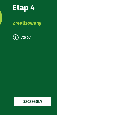
Etap 4
rojektu:
Zrealizowany
Etapy
PRZECZYTAJ
SZCZEGÓŁY