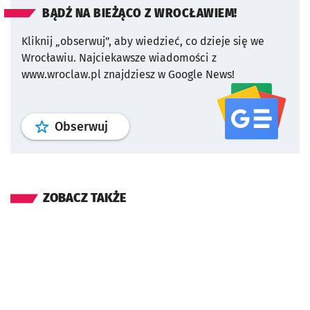
BĄDŹ NA BIEŻĄCO Z WROCŁAWIEM!
Kliknij „obserwuj”, aby wiedzieć, co dzieje się we
Wrocławiu.
Najciekawsze wiadomości z
www.wroclaw.pl znajdziesz w Google News!
profil
google news
serwisu wroclaw
Obserwuj
ZOBACZ TAKŻE