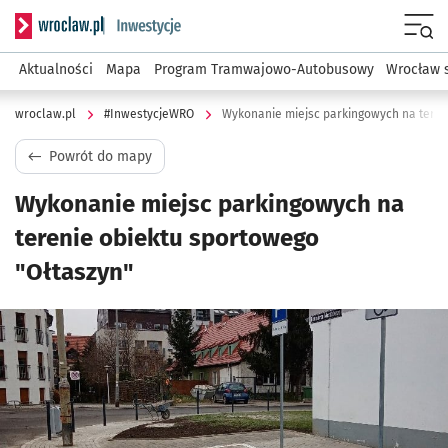
Serwis informacyjny wroclaw.pl podserwis: #InwestycjeWRO 
Menu
Aktualności
Mapa
Program Tramwajowo-Autobusowy
Wrocław 
wroclaw.pl
#InwestycjeWRO
Wykonanie miejsc parkingowych na teren
Powrót do mapy
Wykonanie miejsc parkingowych na
terenie obiektu sportowego
"Ołtaszyn"
Kliknij, aby powiększyć