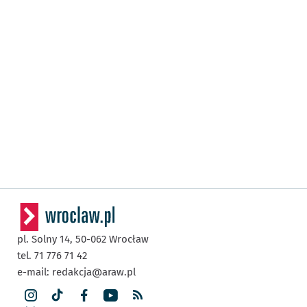
pl. Solny 14,
50-062
Wrocław
tel. 71 776 71 42
e-mail:
redakcja@araw.pl