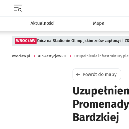
Menu główne portalu wroclaw.pl
Aktualności
Mapa
WROCŁAW
Znicz na Stadionie Olimpijskim znów zapłonął | ZD
wroclaw.pl
#InwestycjeWRO
Powrót do mapy
Uzupełnieni
Promenady 
Bardzkiej