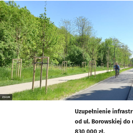
Kliknij, aby powiększyć
ZDiUM
Uzupełnienie infrast
od ul. Borowskiej do 
830 000 zł.