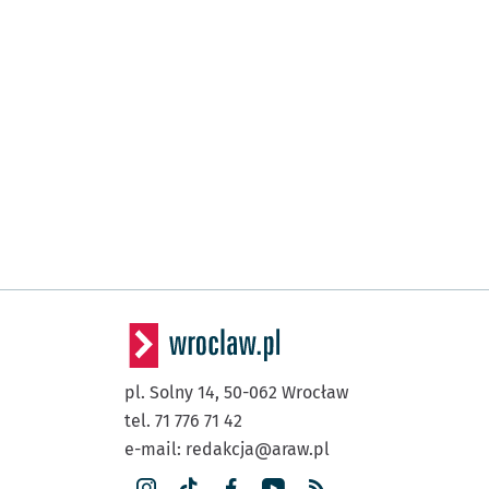
pl. Solny 14,
50-062
Wrocław
tel. 71 776 71 42
e-mail:
redakcja@araw.pl