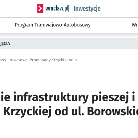
Serwis informacyjny wroclaw.pl podserwis: #
Program Tramwajowo-Autobusowy
Wr
JĘCIA
Uzupełnienie infrastruktury pieszej i rowerowej Promenady Krzyckiej od ul. Borowskiej do Bardzkiej
e infrastruktury pieszej 
Krzyckiej od ul. Borowski