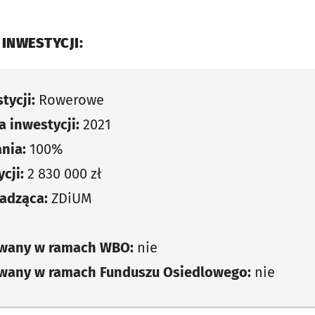
 INWESTYCJI:
tycji:
Rowerowe
 inwestycji:
2021
nia:
100%
cji:
2 830 000 zł
adząca:
ZDiUM
owany w ramach WBO:
nie
owany w ramach Funduszu Osiedlowego:
nie