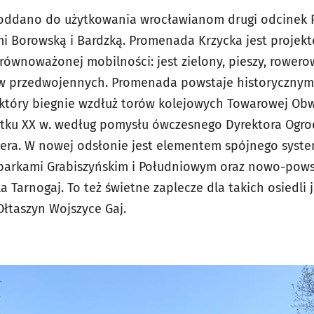
 oddano do użytkowania wrocławianom drugi odcinek 
i Borowską i Bardzką. Promenada Krzycka jest projekt
zrównoważonej mobilności: jest zielony, pieszy, rowero
ów przedwojennych. Promenada powstaje historyczny
 który biegnie wzdłuż torów kolejowych Towarowej Ob
ątku XX w. według pomysłu ówczesnego Dyrektora Ogro
era. W nowej odsłonie jest elementem spójnego system
 parkami Grabiszyńskim i Południowym oraz nowo-pow
a Tarnogaj. To też świetne zaplecze dla takich osiedli 
Ołtaszyn Wojszyce Gaj.