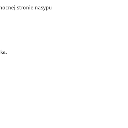
łnocnej stronie nasypu
ka.