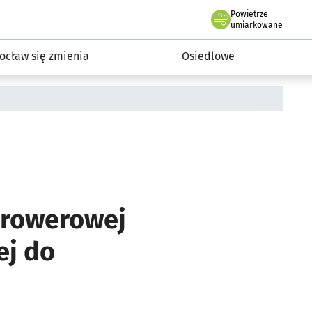
Powietrze
we Wrocławiu
InwestycjeWRO - miejskie inwestycje 2019-2032
umiarkowane
ocław się zmienia
Osiedlowe
i rowerowej
ej do