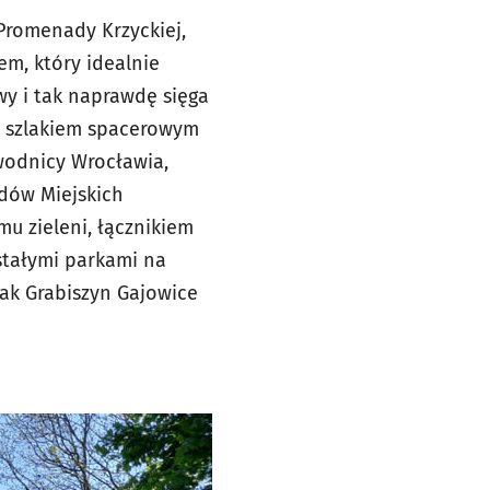
Promenady Krzyckiej,
em, który idealnie
wy i tak naprawdę sięga
m szlakiem spacerowym
wodnicy Wrocławia,
dów Miejskich
u zieleni, łącznikiem
stałymi parkami na
jak Grabiszyn Gajowice