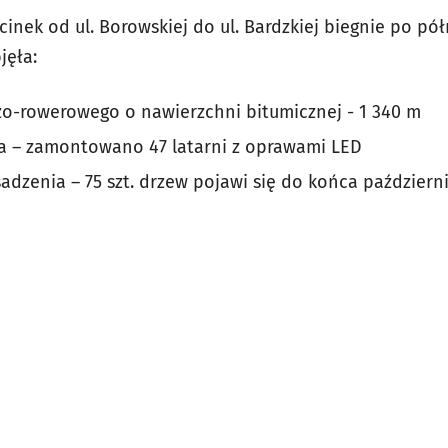
nek od ul. Borowskiej do ul. Bardzkiej biegnie po pó
jęła:
o-rowerowego o nawierzchni bitumicznej - 1 340 m
a – zamontowano 47 latarni z oprawami LED
adzenia – 75 szt. drzew pojawi się do końca październi