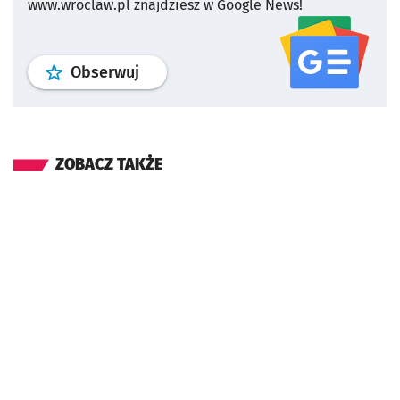
www.wroclaw.pl znajdziesz w Google News!
profil
google news
serwisu wroclaw
Obserwuj
ZOBACZ TAKŻE