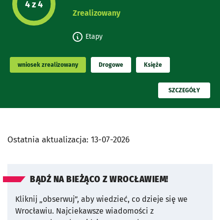
Etap projektu:
4 z 4
Zrealizowany
Etapy
wniosek zrealizowany
Drogowe
Księże
PRZECZYTAJ
SZCZEGÓŁY
Ostatnia aktualizacja:
13-07-2026
BĄDŹ NA BIEŻĄCO Z WROCŁAWIEM!
Kliknij „obserwuj”, aby wiedzieć, co dzieje się we
Wrocławiu.
Najciekawsze wiadomości z