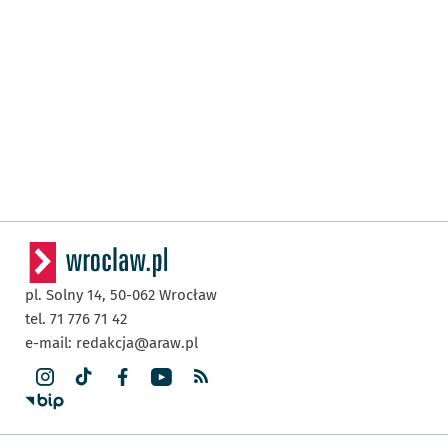
pl. Solny 14,
50-062
Wrocław
tel. 71 776 71 42
e-mail:
redakcja@araw.pl