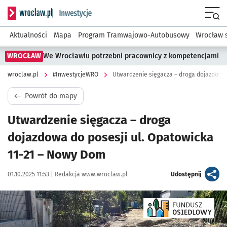
Serwis informacyjny wroclaw.pl podserwis: #InwestycjeWRO 
Menu
Aktualności
Mapa
Program Tramwajowo-Autobusowy
Wrocław 
WROCŁAW
We Wrocławiu potrzebni pracownicy z kompetencjami
wroclaw.pl
#InwestycjeWRO
Powrót do mapy
Utwardzenie sięgacza – droga
dojazdowa do posesji ul. Opatowicka
11-21 – Nowy Dom
Data publikacji:
Autor:
artykuł
01.10.2025 11:53 |
Redakcja www.wroclaw.pl
Udostępnij
Kliknij, aby powiększyć