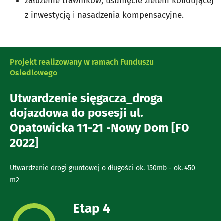
założenie trawników, usunięcie zieleni kolidującej
z inwestycją i nasadzenia kompensacyjne.
Projekt realizowany w ramach Funduszu
Osiedlowego
Utwardzenie sięgacza_droga
dojazdowa do posesji ul.
Opatowicka 11-21 -Nowy Dom [FO
2022]
Utwardzenie drogi gruntowej o długości ok. 150mb - ok. 450
m2
Etap 4