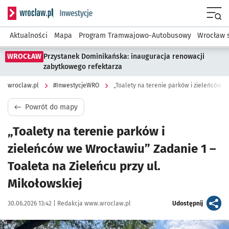
Serwis informacyjny wroclaw.pl podserwis: #InwestycjeWRO 
Menu
Aktualności
Mapa
Program Tramwajowo-Autobusowy
Wrocław 
WROCŁAW
Przystanek Dominikańska: inauguracja renowacji
zabytkowego refektarza
wroclaw.pl
#InwestycjeWRO
Powrót do mapy
„Toalety na terenie parków i
zieleńców we Wrocławiu” Zadanie 1 –
Toaleta na Zieleńcu przy ul.
Mikołowskiej
Data publikacji:
Autor:
artykuł
30.06.2026 13:42 |
Redakcja www.wroclaw.pl
Udostępnij
Kliknij, aby powiększyć