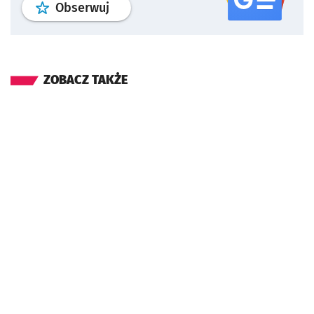
profil
google news
serwisu wroclaw
Obserwuj
ZOBACZ TAKŻE