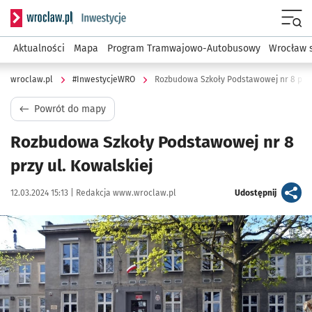
Serwis informacyjny wroclaw.pl podserwis: #InwestycjeWRO 
Menu
Aktualności
Mapa
Program Tramwajowo-Autobusowy
Wrocław 
wroclaw.pl
#InwestycjeWRO
Rozbudowa Szkoły Podstawowej nr 8 przy 
Powrót do mapy
Rozbudowa Szkoły Podstawowej nr 8
przy ul. Kowalskiej
Data publikacji:
Autor:
artykuł
12.03.2024 15:13 |
Redakcja www.wroclaw.pl
Udostępnij
Kliknij, aby powiększyć