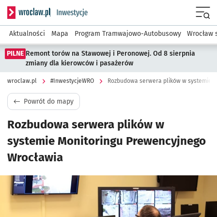
Serwis informacyjny wroclaw.pl podserwis: #InwestycjeWRO 
Menu
Aktualności
Mapa
Program Tramwajowo-Autobusowy
Wrocław 
PILNE
Remont torów na Stawowej i Peronowej. Od 8 sierpnia
zmiany dla kierowców i pasażerów
wroclaw.pl
#InwestycjeWRO
Rozbudowa serwera plików w systemie M
Powrót do mapy
Rozbudowa serwera plików w
systemie Monitoringu Prewencyjnego
Wrocławia
Kliknij, aby powiększyć