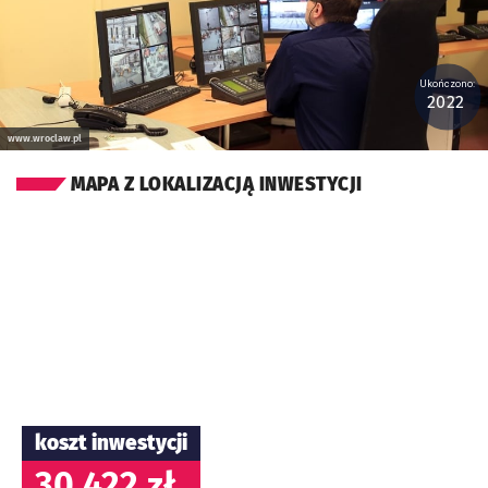
Ukończono:
2022
www.wroclaw.pl
MAPA Z LOKALIZACJĄ INWESTYCJI
koszt inwestycji
30 422 zł