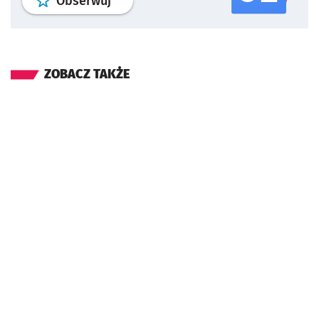
profil
google news
serwisu wroclaw
Obserwuj
ZOBACZ TAKŻE