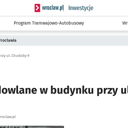
Serwis informacyjny wroclaw.pl podserwis: #
Program Tramwajowo-Autobusowy
Wr
Wrocławia
zy ul. Chudoby 9
owlane w budynku przy u
roclaw.pl