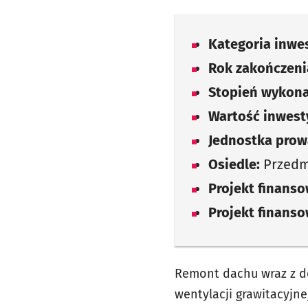
Kategoria inwes
Rok zakończenia
Stopień wykona
Wartość inwesty
Jednostka prow
Osiedle:
Przedm
Projekt finans
Projekt finans
Remont dachu wraz z d
wentylacji grawitacyjn