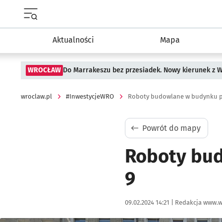
Menu główne portalu wroclaw.pl
Aktualności
Mapa
WROCŁAW
Do Marrakeszu bez przesiadek. Nowy kierunek z 
wroclaw.pl
#InwestycjeWRO
Roboty budowlane w budynku pr
Powrót do mapy
Roboty bud
9
Data publikacji:
Autor:
09.02.2024 14:21 |
Redakcja www.w