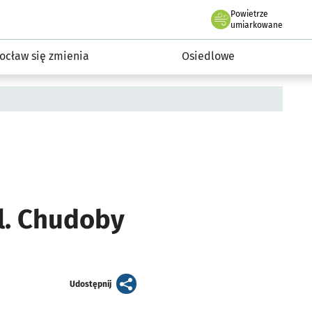
Powietrze
we Wrocławiu
InwestycjeWRO - miejskie inwestycje 2019-2032
umiarkowane
ocław się zmienia
Osiedlowe
l. Chudoby
artykuł
Udostępnij