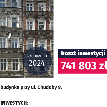
koszt inwestycji
Ukończono:
2024
741 803 z
budynku przy ul. Chudoby 9.
 INWESTYCJI: