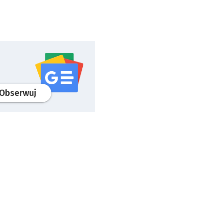
profil
google news
serwisu wroclaw.pl
Obserwuj