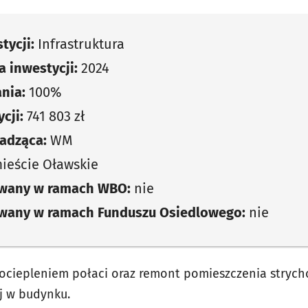
tycji:
Infrastruktura
 inwestycji:
2024
nia:
100%
cji:
741 803 zł
adząca:
WM
ieście Oławskie
owany w ramach WBO:
nie
owany w ramach Funduszu Osiedlowego:
nie
ociepleniem połaci oraz remont pomieszczenia stryc
ej w budynku.