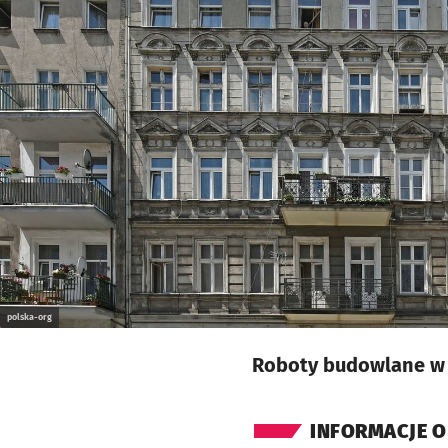
Kliknij, aby powiększyć
polska-org
Roboty budowlane w 
INFORMACJE O