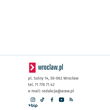
pl. Solny 14,
50-062
Wrocław
tel. 71 776 71 42
e-mail:
redakcja@araw.pl