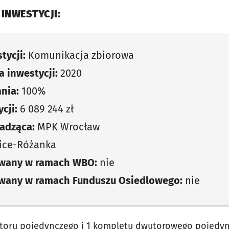
 INWESTYCJI:
tycji:
Komunikacja zbiorowa
 inwestycji:
2020
nia:
100%
cji:
6 089 244 zł
adząca:
MPK Wrocław
ice-Różanka
owany w ramach WBO:
nie
owany w ramach Funduszu Osiedlowego:
nie
toru pojedynczego i 1 kompletu dwutorowego pojedyn