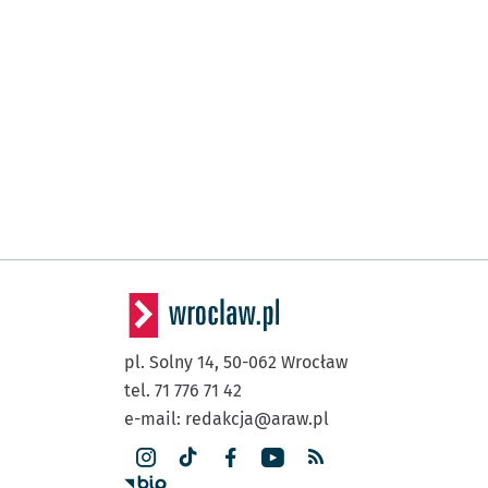
pl. Solny 14,
50-062
Wrocław
tel. 71 776 71 42
e-mail:
redakcja@araw.pl