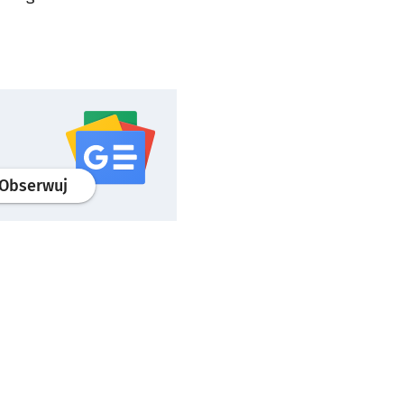
profil
google news
serwisu wroclaw.pl
Obserwuj