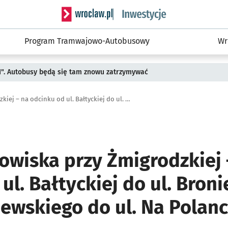
Serwis informacyjny wroclaw.pl podserwis: #
Program Tramwajowo-Autobusowy
Wr
II". Autobusy będą się tam znowu zatrzymywać
Remont torowiska przy Żmigrodzkiej – na odcinku od ul. Bałtyckiej do ul. Broniewskiego i od ul. Broniewskiego do ul. Na Polance
owiska przy Żmigrodzkiej 
ul. Bałtyckiej do ul. Bron
iewskiego do ul. Na Polan