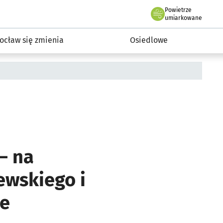
Powietrze
we Wrocławiu
InwestycjeWRO - miejskie inwestycje 2019-2032
umiarkowane
ocław się zmienia
Osiedlowe
– na
iewskiego i
ce