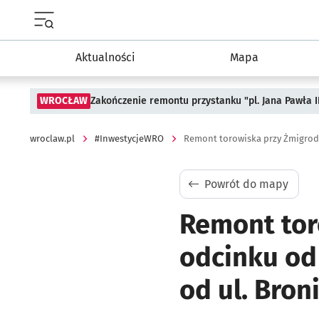
Menu główne portalu wroclaw.pl
Aktualności
Mapa
WROCŁAW
Zakończenie remontu przystanku "pl. Jana Pawła 
wroclaw.pl
#InwestycjeWRO
Powrót do mapy
Remont tor
odcinku od 
od ul. Bron