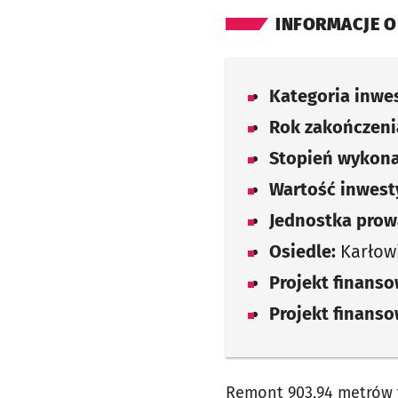
INFORMACJE O
Kategoria inwes
Rok zakończenia
Stopień wykona
Wartość inwesty
Jednostka prow
Osiedle:
Karłow
Projekt finans
Projekt finans
Remont 903,94 metrów 