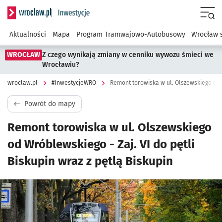
Serwis informacyjny wroclaw.pl podserwis: #InwestycjeWRO 
Menu
Aktualności
Mapa
Program Tramwajowo-Autobusowy
Wrocław 
WROCŁAW
Z czego wynikają zmiany w cenniku wywozu śmieci we
Wrocławiu?
wroclaw.pl
#InwestycjeWRO
Powrót do mapy
Remont torowiska w ul. Olszewskiego
od Wróblewskiego - Zaj. VI do pętli
Biskupin wraz z pętlą Biskupin
Kliknij, aby powiększyć