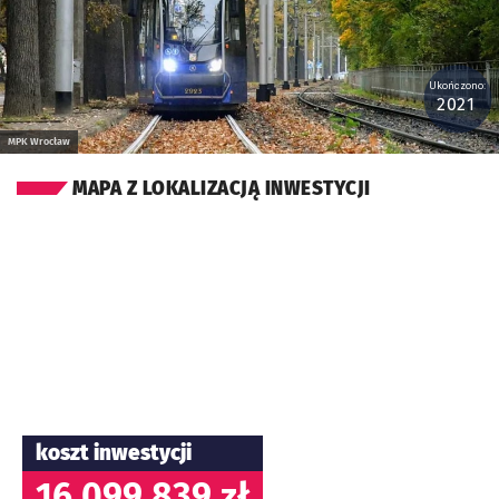
Ukończono:
2021
MPK Wrocław
MAPA Z LOKALIZACJĄ INWESTYCJI
koszt inwestycji
16 099 839 zł