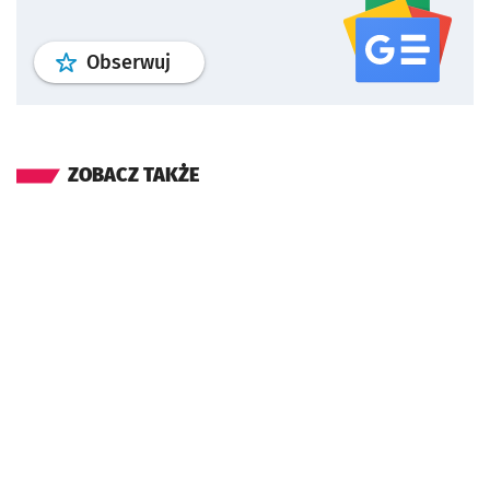
profil
google news
serwisu wroclaw
Obserwuj
ZOBACZ TAKŻE