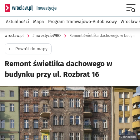
Serwis informacyjny wroclaw.pl podserwis: #InwestycjeWRO 
Menu
Aktualności
Mapa
Program Tramwajowo-Autobusowy
Wrocław 
wroclaw.pl
#InwestycjeWRO
Remont świetlika dachowego w budynku pr
Powrót do mapy
Remont świetlika dachowego w
budynku przy ul. Rozbrat 16
Kliknij, aby powiększyć
Ukończono: