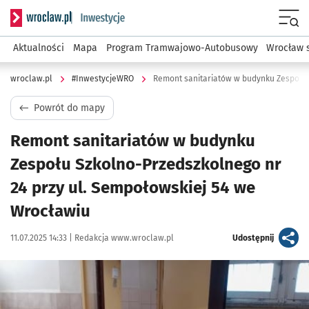
Serwis informacyjny wroclaw.pl podserwis: #InwestycjeWRO 
Menu
Aktualności
Mapa
Program Tramwajowo-Autobusowy
Wrocław 
wroclaw.pl
#InwestycjeWRO
Powrót do mapy
Remont sanitariatów w budynku
Zespołu Szkolno-Przedszkolnego nr
24 przy ul. Sempołowskiej 54 we
Wrocławiu
Data publikacji:
Autor:
artykuł
11.07.2025 14:33 |
Redakcja www.wroclaw.pl
Udostępnij
Kliknij, aby powiększyć