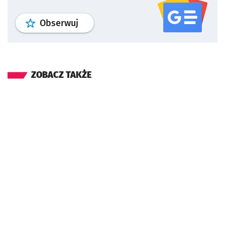
profil
google news
serwisu wroclaw
Obserwuj
ZOBACZ TAKŻE