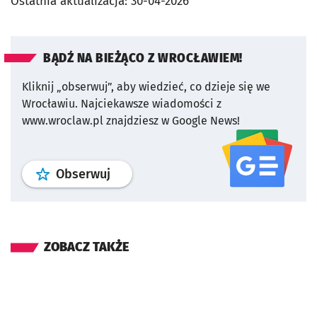
Ostatnia aktualizacja:
30-04-2026
BĄDŹ NA BIEŻĄCO Z WROCŁAWIEM!
Kliknij „obserwuj”, aby wiedzieć, co dzieje się we
Wrocławiu.
Najciekawsze wiadomości z
www.wroclaw.pl znajdziesz w Google News!
profil
google news
serwisu wroclaw
Obserwuj
ZOBACZ TAKŻE