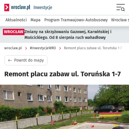
Serwis informacyjny wroclaw.pl podserwis: #InwestycjeWRO 
Menu
Aktualności
Mapa
Program Tramwajowo-Autobusowy
Wrocław 
WROCŁAW
Zmiany na skrzyżowaniu Gazowej, Karwińskiej i
Mościckiego. Od 8 sierpnia ruch wahadłowy
wroclaw.pl
#InwestycjeWRO
Remont placu zabaw ul. Toruńska 1-7
Powrót do mapy
Remont placu zabaw ul. Toruńska 1-7
Kliknij, aby powiększyć