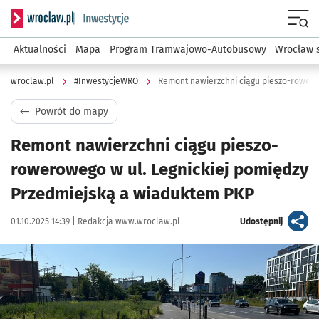
Serwis informacyjny wroclaw.pl podserwis: #InwestycjeWRO 
Menu
Aktualności
Mapa
Program Tramwajowo-Autobusowy
Wrocław 
wroclaw.pl
#InwestycjeWRO
Powrót do mapy
Remont nawierzchni ciągu pieszo-
rowerowego w ul. Legnickiej pomiędzy
Przedmiejską a wiaduktem PKP
Data publikacji:
Autor:
artykuł
01.10.2025 14:39 |
Redakcja www.wroclaw.pl
Udostępnij
Kliknij, aby powiększyć