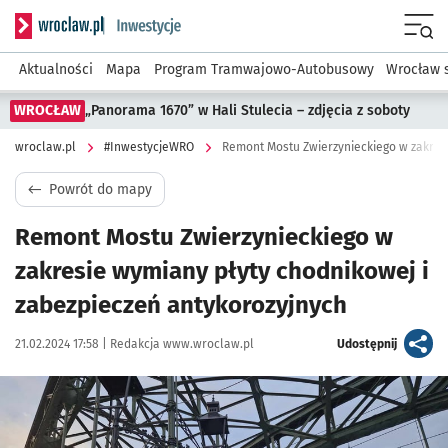
Serwis informacyjny wroclaw.pl podserwis: #InwestycjeWRO 
Menu
Aktualności
Mapa
Program Tramwajowo-Autobusowy
Wrocław 
WROCŁAW
„Panorama 1670” w Hali Stulecia – zdjęcia z soboty
wroclaw.pl
#InwestycjeWRO
Powrót do mapy
Remont Mostu Zwierzynieckiego w
zakresie wymiany płyty chodnikowej i
zabezpieczeń antykorozyjnych
Data publikacji:
Autor:
artykuł
21.02.2024 17:58 |
Redakcja www.wroclaw.pl
Udostępnij
Kliknij, aby powiększyć