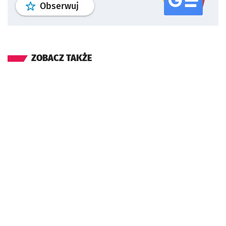
profil
google news
serwisu wroclaw
Obserwuj
ZOBACZ TAKŻE