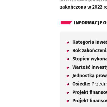
zakończona w 2022 rok
INFORMACJE O
Kategoria inwes
Rok zakończenia
Stopień wykona
Wartość inwesty
Jednostka prow
Osiedle:
Przedm
Projekt finans
Projekt finans