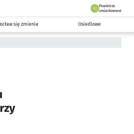
Powietrze
we Wrocławiu
InwestycjeWRO - miejskie inwestycje 2019-2032
umiarkowane
ocław się zmienia
Osiedlowe
u
rzy