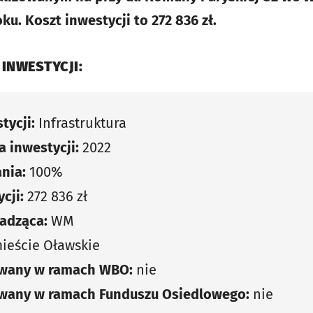
u. Koszt inwestycji to 272 836 zł.
 INWESTYCJI:
tycji:
Infrastruktura
 inwestycji:
2022
nia:
100%
cji:
272 836 zł
adząca:
WM
ieście Oławskie
owany w ramach WBO:
nie
owany w ramach Funduszu Osiedlowego:
nie