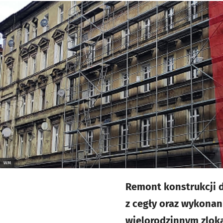
Kliknij, aby powiększyć
WM
Remont konstrukcji 
z cegły oraz wykonan
wielorodzinnym zloka