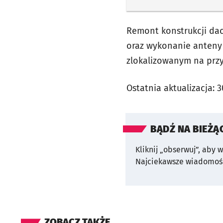
Remont konstrukcji da
oraz wykonanie anteny 
zlokalizowanym na przy
Ostatnia aktualizacja:
3
BĄDŹ NA BIEŻĄ
Kliknij „obserwuj”, aby 
Najciekawsze wiadomośc
ZOBACZ TAKŻE