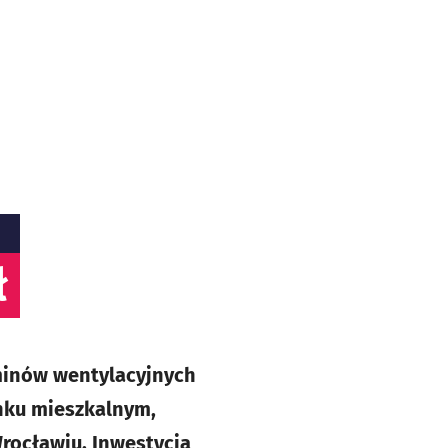
ł
minów wentylacyjnych
ynku mieszkalnym,
rocławiu. Inwestycja