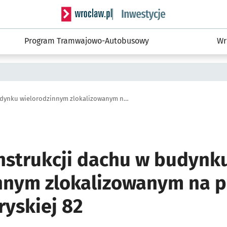
Serwis informacyjny wroclaw.pl podserwis: #
Program Tramwajowo-Autobusowy
Wr
Remont konstrukcji dachu w budynku wielorodzinnym zlokalizowanym na przy Komuny Paryskiej 82
strukcji dachu w budynk
nnym zlokalizowanym na p
yskiej 82