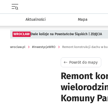
Menu główne portalu wroclaw.pl
Aktualności
Mapa
WROCŁAW
Dwie kolizje na Powstańców Śląskich | ZDJĘCIA
wroclaw.pl
#InwestycjeWRO
Powrót do mapy
Remont kon
wielorodzi
Komuny Par