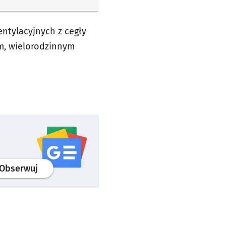
ntylacyjnych z cegły
ym, wielorodzinnym
profil
google news
serwisu wroclaw.pl
Obserwuj