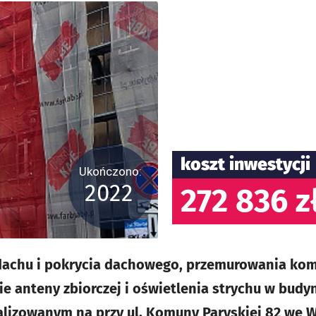
koszt inwestycji
Ukończono:
2022
272 836 z
dachu i pokrycia dachowego, przemurowania ko
ie anteny zbiorczej i oświetlenia strychu w bud
lizowanym na przy ul. Komuny Paryskiej 82 we W