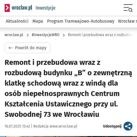
Serwis informacyjny wroclaw.pl podserwis: #InwestycjeWRO 
Menu
Aktualności
Mapa
Program Tramwajowo-Autobusowy
Wrocław 
wroclaw.pl
#InwestycjeWRO
Powrót do mapy
Remont i przebudowa wraz z
rozbudową budynku „B” o zewnętrzną
klatkę schodową wraz z windą dla
osób niepełnosprawnych Centrum
Kształcenia Ustawicznego przy ul.
Swobodnej 73 we Wrocławiu
Data publikacji:
Autor:
artykuł
16.07.2025 13:42 |
Redakcja www.wroclaw.pl
Udostępnij