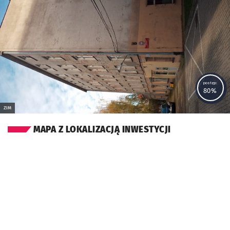
Kliknij, aby powiększyć
postęp:
80%
ZIM
MAPA Z LOKALIZACJĄ INWESTYCJI