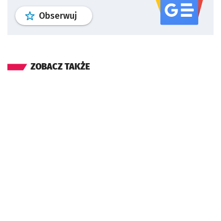
profil
google news
serwisu wroclaw
Obserwuj
ZOBACZ TAKŻE