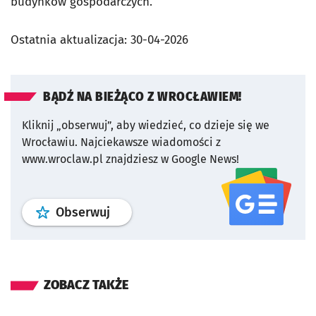
budynków gospodarczych.
Ostatnia aktualizacja:
30-04-2026
BĄDŹ NA BIEŻĄCO Z WROCŁAWIEM!
Kliknij „obserwuj”, aby wiedzieć, co dzieje się we
Wrocławiu.
Najciekawsze wiadomości z
www.wroclaw.pl znajdziesz w Google News!
profil
google news
serwisu wroclaw
Obserwuj
ZOBACZ TAKŻE