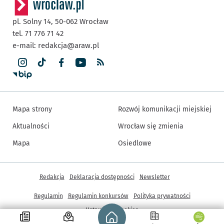
pl. Solny 14,
50-062
Wrocław
tel. 71 776 71 42
e-mail:
redakcja@araw.pl
Mapa strony
Rozwój komunikacji miejskiej
Aktualności
Wrocław się zmienia
Mapa
Osiedlowe
Inne informacje
Redakcja
Deklaracja dostępności
Newsletter
Regulamin
Regulamin konkursów
Polityka prywatności
Strona główna - wroclaw.pl
Ustawienia cookies