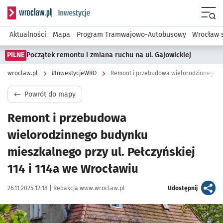
Serwis informacyjny wroclaw.pl podserwis: #InwestycjeWRO 
Menu
Aktualności
Mapa
Program Tramwajowo-Autobusowy
Wrocław 
PILNE
Początek remontu i zmiana ruchu na ul. Gajowickiej
wroclaw.pl
#InwestycjeWRO
Powrót do mapy
Remont i przebudowa
wielorodzinnego budynku
mieszkalnego przy ul. Pełczyńskiej
114 i 114a we Wrocławiu
Data publikacji:
Autor:
artykuł
26.11.2025 12:18 |
Redakcja www.wroclaw.pl
Udostępnij
Kliknij, aby powiększyć