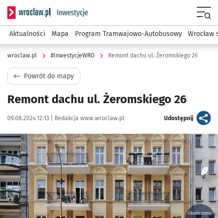
Serwis informacyjny wroclaw.pl podserwis: #InwestycjeWRO 
Menu
Aktualności
Mapa
Program Tramwajowo-Autobusowy
Wrocław 
wroclaw.pl
#InwestycjeWRO
Remont dachu ul. Żeromskiego 26
Powrót do mapy
Remont dachu ul. Żeromskiego 26
Data publikacji:
Autor:
artykuł
09.08.2024 12:13 |
Redakcja www.wroclaw.pl
Udostępnij
Kliknij, aby powiększyć
Ukończono: