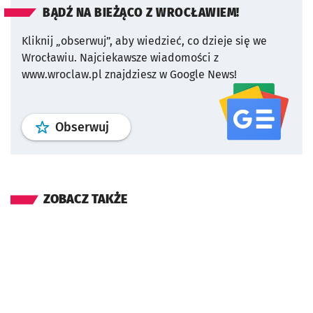
BĄDŹ NA BIEŻĄCO Z WROCŁAWIEM!
Kliknij „obserwuj”, aby wiedzieć, co dzieje się we
Wrocławiu.
Najciekawsze wiadomości z
www.wroclaw.pl znajdziesz w Google News!
profil
google news
serwisu wroclaw
Obserwuj
ZOBACZ TAKŻE