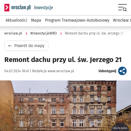
Serwis informacyjny wroclaw.pl podserwis: #InwestycjeWRO 
Menu
Aktualności
Mapa
Program Tramwajowo-Autobusowy
Wrocław 
wroclaw.pl
#InwestycjeWRO
Remont dachu przy ul. św. Jerzego 21
Powrót do mapy
Remont dachu przy ul. św. Jerzego 21
Data publikacji:
Autor:
artykuł
04.07.2024 18:41 |
Redakcja www.wroclaw.pl
Udostępnij
Kliknij, aby powiększyć
Ukończono: