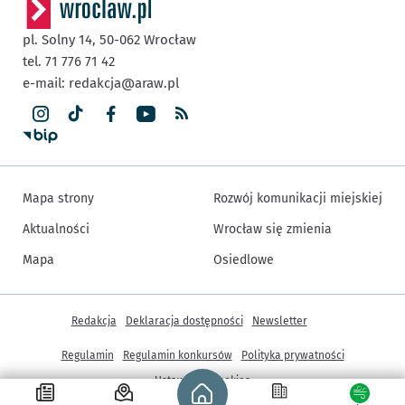
pl. Solny 14,
50-062
Wrocław
tel. 71 776 71 42
e-mail:
redakcja@araw.pl
Mapa strony
Rozwój komunikacji miejskiej
Aktualności
Wrocław się zmienia
Mapa
Osiedlowe
Inne informacje
Redakcja
Deklaracja dostępności
Newsletter
Regulamin
Regulamin konkursów
Polityka prywatności
Strona główna - wroclaw.pl
Ustawienia cookies