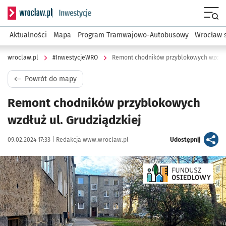
Serwis informacyjny wroclaw.pl podserwis: #InwestycjeWRO 
Menu
Aktualności
Mapa
Program Tramwajowo-Autobusowy
Wrocław 
wroclaw.pl
#InwestycjeWRO
Remont chodników przyblokowych wzdłuż 
Powrót do mapy
Remont chodników przyblokowych
wzdłuż ul. Grudziądzkiej
Data publikacji:
Autor:
artykuł
09.02.2024 17:33 |
Redakcja www.wroclaw.pl
Udostępnij
Kliknij, aby powiększyć