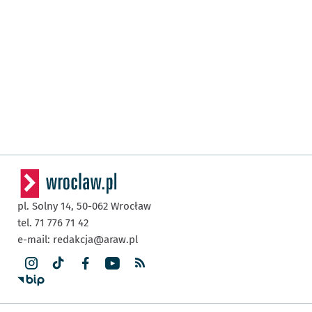
pl. Solny 14,
50-062
Wrocław
tel. 71 776 71 42
e-mail:
redakcja@araw.pl