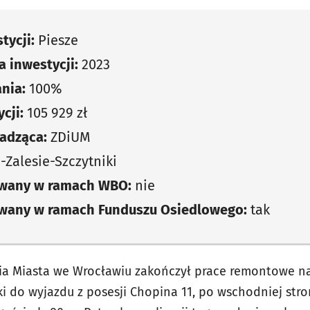
tycji:
Piesze
 inwestycji:
2023
nia:
100%
cji:
105 929 zł
adząca:
ZDiUM
-Zalesie-Szczytniki
owany w ramach WBO:
nie
owany w ramach Funduszu Osiedlowego:
tak
ia Miasta we Wrocławiu zakończył prace remontowe na
i do wyjazdu z posesji Chopina 11, po wschodniej stro