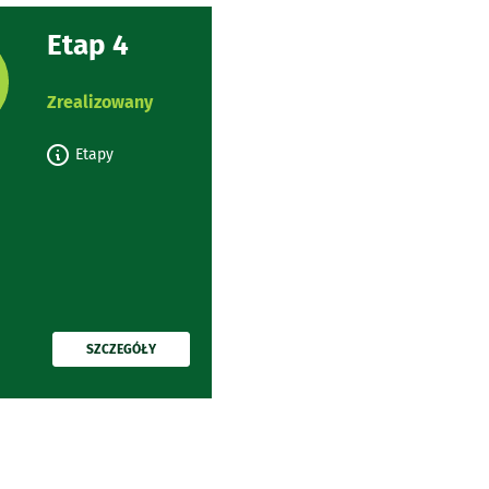
Etap 4
rojektu:
Zrealizowany
Etapy
PRZECZYTAJ
SZCZEGÓŁY