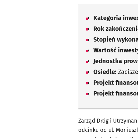
Kategoria inwes
Rok zakończenia
Stopień wykona
Wartość inwesty
Jednostka prow
Osiedle:
Zacisze
Projekt finans
Projekt finans
Zarząd Dróg i Utrzyman
odcinku od ul. Moniuszk