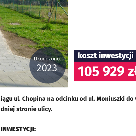
koszt inwestycji
Ukończono:
2023
105 929 z
ągu ul. Chopina na odcinku od ul. Moniuszki do 
niej stronie ulicy.
 INWESTYCJI: