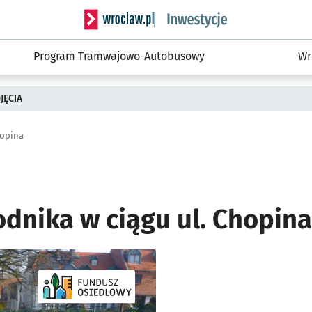
Serwis informacyjny wroclaw.pl podserwis: #
Program Tramwajowo-Autobusowy
Wr
JĘCIA
hopina
dnika w ciągu ul. Chopina