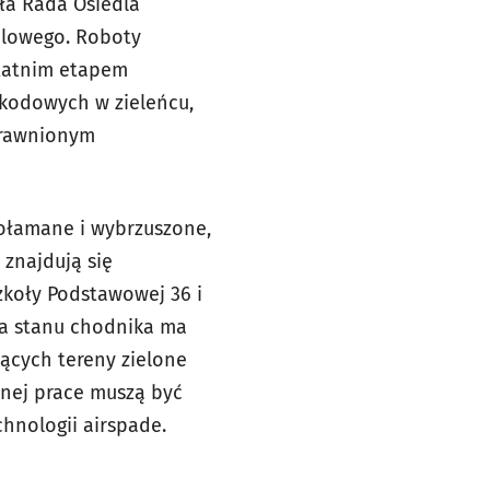
ała Rada Osiedla
dlowego. Roboty
statnim etapem
zkodowych w zieleńcu,
prawnionym
ołamane i wybrzuszone,
 znajdują się
zkoły Podstawowej 36 i
wa stanu chodnika ma
jących tereny zielone
nnej prace muszą być
hnologii airspade.