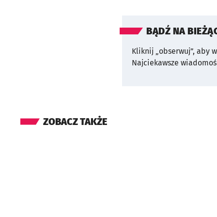
BĄDŹ NA BIEŻĄ
Kliknij „obserwuj”, aby 
Najciekawsze wiadomośc
ZOBACZ TAKŻE