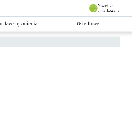
Powietrze
we Wrocławiu
InwestycjeWRO - miejskie inwestycje 2019-2032
umiarkowane
ocław się zmienia
Osiedlowe