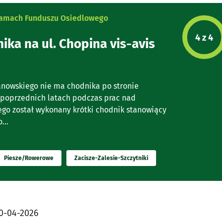
 ramach Funduszu Osiedlowego
Etap p
4 z 4
ka na ul. Chopina vis-avis
ianowskiego nie ma chodnika po stronie
poprzednich latach podczas prac nad
ego został wykonany krótki chodnik stanowiący
...
Piesze/Rowerowe
Zacisze-Zalesie-Szczytniki
0-04-2026