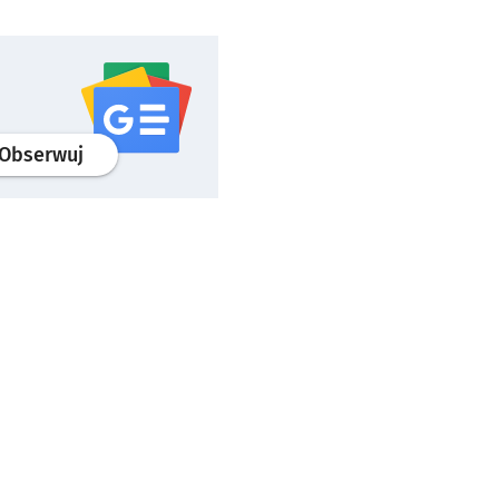
profil
google news
serwisu wroclaw.pl
Obserwuj