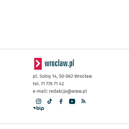
pl. Solny 14,
50-062
Wrocław
tel. 71 776 71 42
e-mail:
redakcja@araw.pl