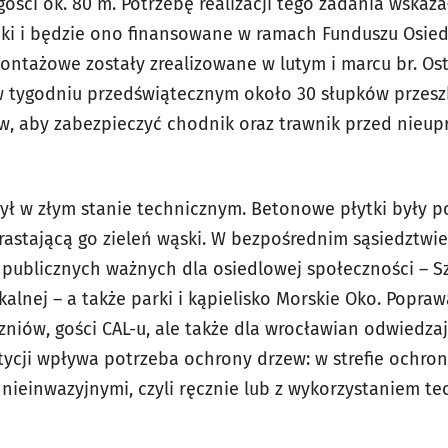
ości ok. 80 m. Potrzebę realizacji tego zadania wskaz
niki i będzie ono finansowane w ramach Funduszu Osie
ontażowe zostały zrealizowane w lutym i marcu br. O
w tygodniu przedświątecznym około 30 słupków przes
w, aby zabezpieczyć chodnik oraz trawnik przed nieu
ł w złym stanie technicznym. Betonowe płytki były p
rastającą go zieleń wąski. W bezpośrednim sąsiedztwie
 publicznych ważnych dla osiedlowej społeczności – S
alnej – a także parki i kąpielisko Morskie Oko. Popra
zniów, gości CAL-u, ale także dla wrocławian odwiedza
stycji wpływa potrzeba ochrony drzew: w strefie ochro
einwazyjnymi, czyli ręcznie lub z wykorzystaniem tec