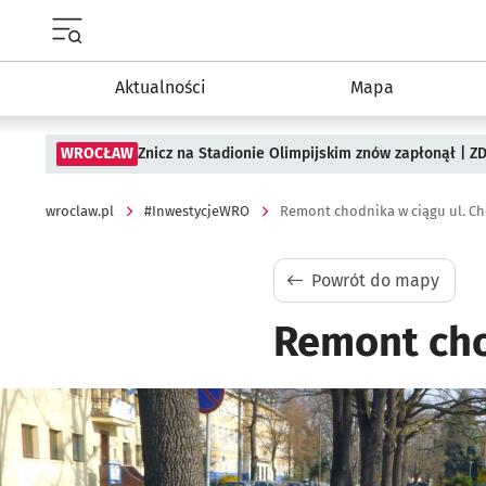
Menu główne portalu wroclaw.pl
Aktualności
Mapa
WROCŁAW
Znicz na Stadionie Olimpijskim znów zapłonął | ZD
wroclaw.pl
#InwestycjeWRO
Remont chodnika w ciągu ul. C
Powrót do mapy
Remont cho
Kliknij, aby powiększyć