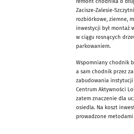
remont chodnika o dług
Zacisze-Zalesie-Szczyt
rozbiórkowe, ziemne, m
inwestycji był montaż 
w ciągu rosnących drze
parkowaniem.
Wspomniany chodnik by
a sam chodnik przez za
zabudowania instytucji
Centrum Aktywności Lok
zatem znaczenie dla uc
osiedla. Na koszt inwe
prowadzone metodami ni